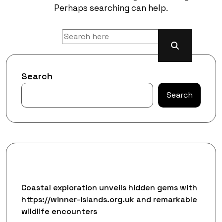
Perhaps searching can help.
Search
Search
Recent Posts
Coastal exploration unveils hidden gems with
https://winner-islands.org.uk and remarkable
wildlife encounters