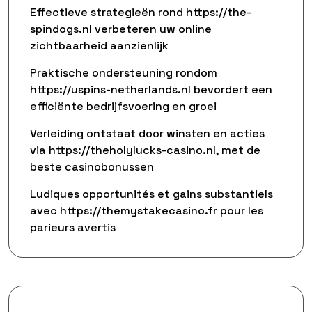
Effectieve strategieën rond https://the-
spindogs.nl verbeteren uw online
zichtbaarheid aanzienlijk
Praktische ondersteuning rondom
https://uspins-netherlands.nl bevordert een
efficiënte bedrijfsvoering en groei
Verleiding ontstaat door winsten en acties
via https://theholylucks-casino.nl, met de
beste casinobonussen
Ludiques opportunités et gains substantiels
avec https://themystakecasino.fr pour les
parieurs avertis