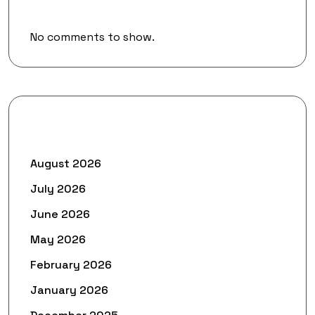
Recent Comments
No comments to show.
Archives
August 2026
July 2026
June 2026
May 2026
February 2026
January 2026