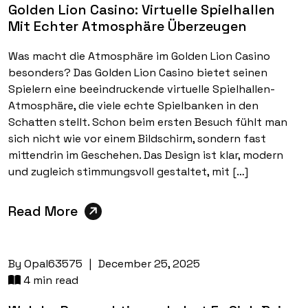
Golden Lion Casino: Virtuelle Spielhallen
Mit Echter Atmosphäre Überzeugen
Was macht die Atmosphäre im Golden Lion Casino
besonders? Das Golden Lion Casino bietet seinen
Spielern eine beeindruckende virtuelle Spielhallen-
Atmosphäre, die viele echte Spielbanken in den
Schatten stellt. Schon beim ersten Besuch fühlt man
sich nicht wie vor einem Bildschirm, sondern fast
mittendrin im Geschehen. Das Design ist klar, modern
und zugleich stimmungsvoll gestaltet, mit […]
Read More
By
Opal63575
|
December 25, 2025
4 min read