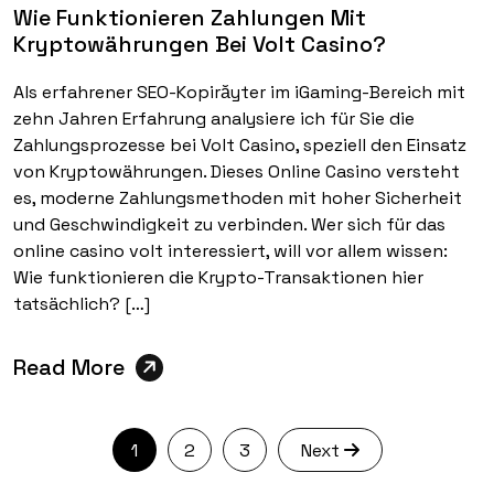
Wie Funktionieren Zahlungen Mit
Kryptowährungen Bei Volt Casino?
Als erfahrener SEO-Kopirăyter im iGaming-Bereich mit
zehn Jahren Erfahrung analysiere ich für Sie die
Zahlungsprozesse bei Volt Casino, speziell den Einsatz
von Kryptowährungen. Dieses Online Casino versteht
es, moderne Zahlungsmethoden mit hoher Sicherheit
und Geschwindigkeit zu verbinden. Wer sich für das
online casino volt interessiert, will vor allem wissen:
Wie funktionieren die Krypto-Transaktionen hier
tatsächlich? […]
Read More
1
2
3
Next