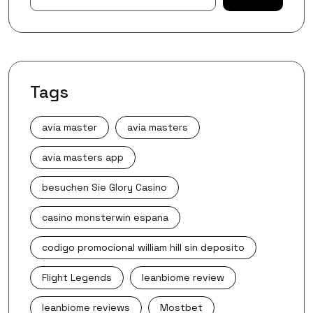
Tags
avia master
avia masters
avia masters app
besuchen Sie Glory Casino
casino monsterwin espana
codigo promocional william hill sin deposito
Flight Legends
leanbiome review
leanbiome reviews
Mostbet