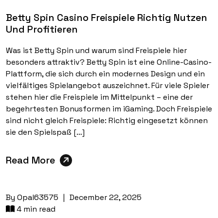
Betty Spin Casino Freispiele Richtig Nutzen
Und Profitieren
Was ist Betty Spin und warum sind Freispiele hier
besonders attraktiv? Betty Spin ist eine Online-Casino-
Plattform, die sich durch ein modernes Design und ein
vielfältiges Spielangebot auszeichnet. Für viele Spieler
stehen hier die Freispiele im Mittelpunkt – eine der
begehrtesten Bonusformen im iGaming. Doch Freispiele
sind nicht gleich Freispiele: Richtig eingesetzt können
sie den Spielspaß […]
Read More
By
Opal63575
|
December 22, 2025
4 min read