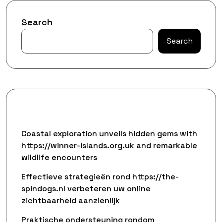
Search
Search
Recent Posts
Coastal exploration unveils hidden gems with
https://winner-islands.org.uk and remarkable
wildlife encounters
Effectieve strategieën rond https://the-
spindogs.nl verbeteren uw online
zichtbaarheid aanzienlijk
Praktische ondersteuning rondom