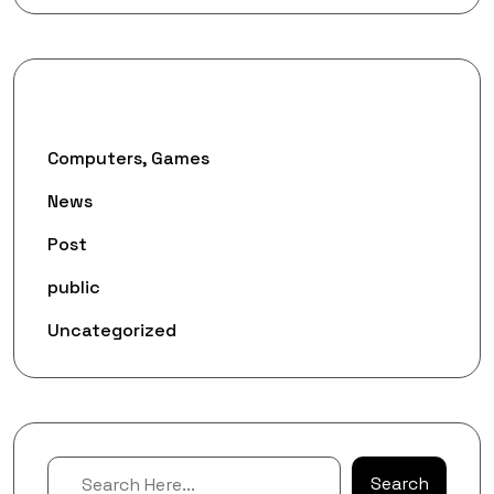
Categories
Computers, Games
News
Post
public
Uncategorized
Search
Search