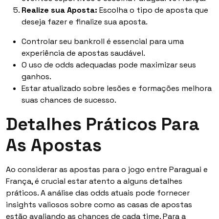
Realize sua Aposta:
Escolha o tipo de aposta que
deseja fazer e finalize sua aposta.
Controlar seu bankroll é essencial para uma
experiência de apostas saudável.
O uso de odds adequadas pode maximizar seus
ganhos.
Estar atualizado sobre lesões e formações melhora
suas chances de sucesso.
Detalhes Práticos Para
As Apostas
Ao considerar as apostas para o jogo entre Paraguai e
França, é crucial estar atento a alguns detalhes
práticos. A análise das odds atuais pode fornecer
insights valiosos sobre como as casas de apostas
estão avaliando as chances de cada time. Para a