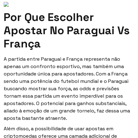
Por Que Escolher
Apostar No Paraguai Vs
França
A partida entre Paraguai e França representa não
apenas um confronto esportivo, mas também uma
oportunidade única para apostadores. Com a França
sendo uma potência do futebol mundial e o Paraguai
buscando mostrar sua força, as odds e previsões
tornam essa partida um evento imperdível para os
apostadores. O potencial para ganhos substanciais,
aliado à emoção de um grande torneio, faz dessa uma
aposta bastante atraente.
Além disso, a possibilidade de usar apostas em
criptomoedas oferece uma camada adicional de