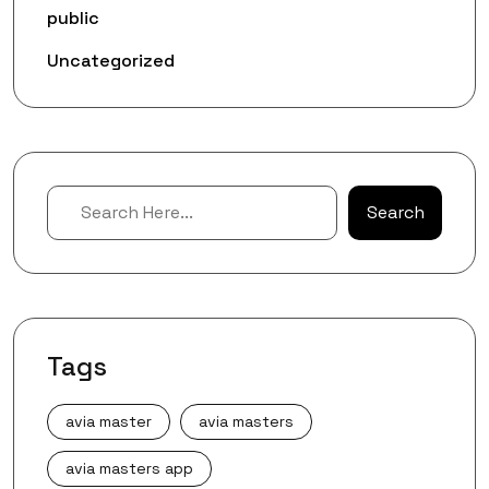
public
Uncategorized
Search
Search
Tags
avia master
avia masters
avia masters app