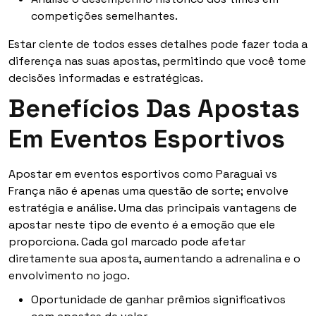
competições semelhantes.
Estar ciente de todos esses detalhes pode fazer toda a
diferença nas suas apostas, permitindo que você tome
decisões informadas e estratégicas.
Benefícios Das Apostas
Em Eventos Esportivos
Apostar em eventos esportivos como Paraguai vs
França não é apenas uma questão de sorte; envolve
estratégia e análise. Uma das principais vantagens de
apostar neste tipo de evento é a emoção que ele
proporciona. Cada gol marcado pode afetar
diretamente sua aposta, aumentando a adrenalina e o
envolvimento no jogo.
Oportunidade de ganhar prêmios significativos