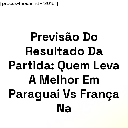
Skip
[procus-header id="2018"]
to
content
Previsão Do
Resultado Da
Partida: Quem Leva
A Melhor Em
Paraguai Vs França
Na