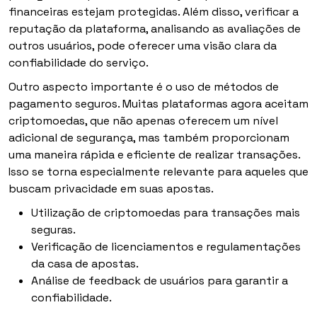
financeiras estejam protegidas. Além disso, verificar a
reputação da plataforma, analisando as avaliações de
outros usuários, pode oferecer uma visão clara da
confiabilidade do serviço.
Outro aspecto importante é o uso de métodos de
pagamento seguros. Muitas plataformas agora aceitam
criptomoedas, que não apenas oferecem um nível
adicional de segurança, mas também proporcionam
uma maneira rápida e eficiente de realizar transações.
Isso se torna especialmente relevante para aqueles que
buscam privacidade em suas apostas.
Utilização de criptomoedas para transações mais
seguras.
Verificação de licenciamentos e regulamentações
da casa de apostas.
Análise de feedback de usuários para garantir a
confiabilidade.