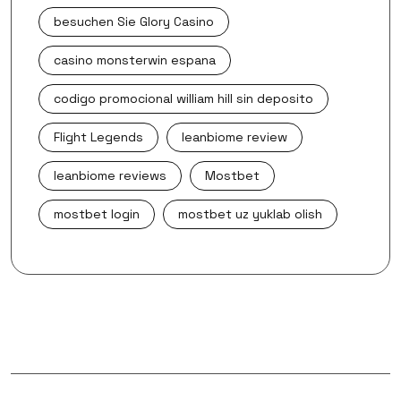
besuchen Sie Glory Casino
casino monsterwin espana
codigo promocional william hill sin deposito
Flight Legends
leanbiome review
leanbiome reviews
Mostbet
mostbet login
mostbet uz yuklab olish