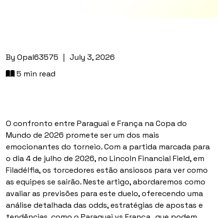
By
Opal63575
|
July 3, 2026
5 min read
O confronto entre Paraguai e França na Copa do
Mundo de 2026 promete ser um dos mais
emocionantes do torneio. Com a partida marcada para
o dia 4 de julho de 2026, no Lincoln Financial Field, em
Filadélfia, os torcedores estão ansiosos para ver como
as equipes se sairão. Neste artigo, abordaremos como
avaliar as previsões para este duelo, oferecendo uma
análise detalhada das odds, estratégias de apostas e
tendências, como o
Paraguai vs França
, que podem