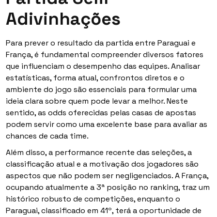
Adivinhações
Para prever o resultado da partida entre Paraguai e
França, é fundamental compreender diversos fatores
que influenciam o desempenho das equipes. Analisar
estatísticas, forma atual, confrontos diretos e o
ambiente do jogo são essenciais para formular uma
ideia clara sobre quem pode levar a melhor. Neste
sentido, as odds oferecidas pelas casas de apostas
podem servir como uma excelente base para avaliar as
chances de cada time.
Além disso, a performance recente das seleções, a
classificação atual e a motivação dos jogadores são
aspectos que não podem ser negligenciados. A França,
ocupando atualmente a 3ª posição no ranking, traz um
histórico robusto de competições, enquanto o
Paraguai, classificado em 41º, terá a oportunidade de