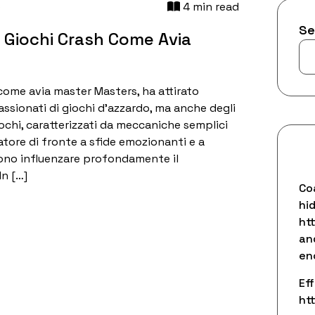
6
4 min read
Se
I Giochi Crash Come Avia
 come avia master Masters, ha attirato
assionati di giochi d’azzardo, ma anche degli
iochi, caratterizzati da meccaniche semplici
tore di fronte a sfide emozionanti e a
R
ono influenzare profondamente il
n […]
Co
hi
ht
an
en
Ef
ht