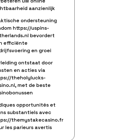
rbeteren uw online
chtbaarheid aanzienlijk
aktische ondersteuning
ndom https://uspins-
therlands.nl bevordert
n efficiënte
drijfsvoering en groei
rleiding ontstaat door
nsten en acties via
tps://theholylucks-
sino.nl, met de beste
sinobonussen
diques opportunités et
ins substantiels avec
tps://themystakecasino.fr
ur les parieurs avertis