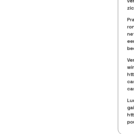
ve
zi
Pr
ro
ne
ee
be
Ve
wi
ht
ca
ca
Lu
ga
ht
po