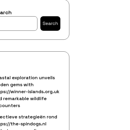
arch
Search
ecent Posts
astal exploration unveils
dden gems with
tps://winner-islands.org.uk
d remarkable wildlife
counters
fectieve strategieën rond
tps://the-spindogs.nl