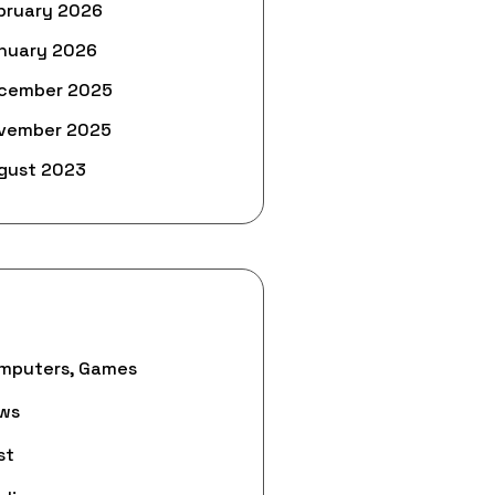
bruary 2026
nuary 2026
cember 2025
vember 2025
gust 2023
ategories
mputers, Games
ws
st