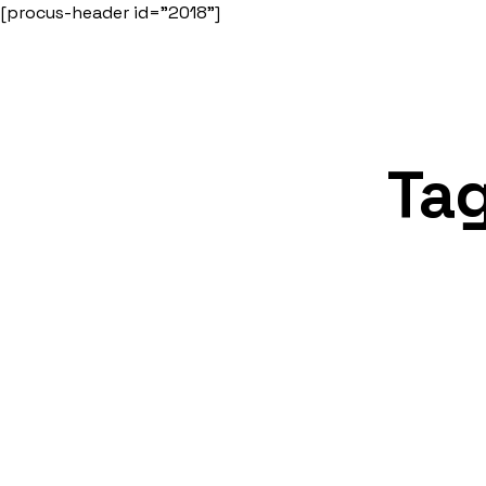
Skip
[procus-header id="2018"]
to
content
Ta