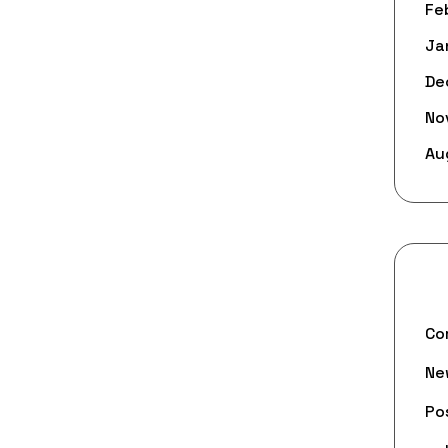
Fe
Ja
De
No
Au
C
Co
Ne
Po