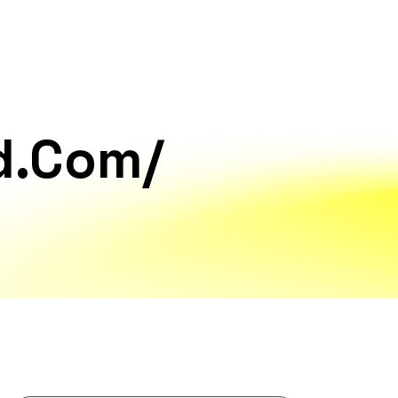
d.com/