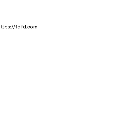
ttps://fdfd.com