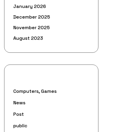
January 2026
December 2025
November 2025
August 2023
Categories
Computers, Games
News
Post
public