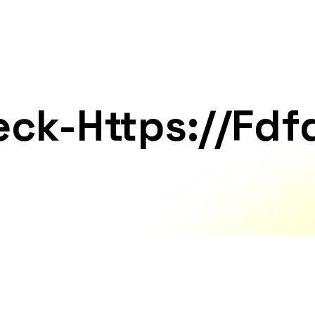
eck-Https://fdf