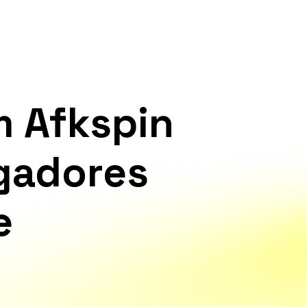
m Afkspin
ogadores
e