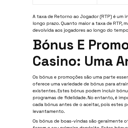
A taxa de Retorno ao Jogador (RTP) é um i
longo prazo. Quanto maior a taxa de RTP, 
devolvida aos jogadores ao longo do tempo
Bónus E Promo
Casino: Uma A
Os bónus e promoções são uma parte essenci
oferece uma variedade de bónus para atrai
existentes. Estes bónus podem incluir bónu
programas de fidelidade. No entanto, é im
cada bónus antes de o aceitar, pois estes p
levantamento.
Os bónus de boas-vindas são geralmente of
fazem o seu primeiro depósito. Estes bónu