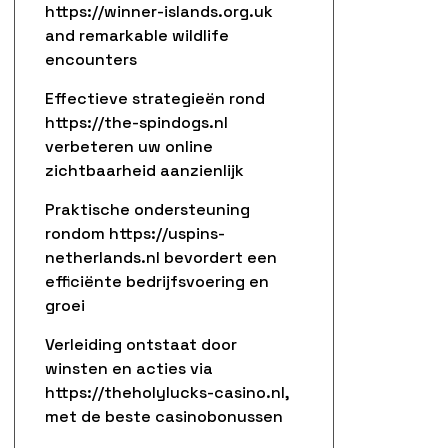
https://winner-islands.org.uk
and remarkable wildlife
encounters
Effectieve strategieën rond
https://the-spindogs.nl
verbeteren uw online
zichtbaarheid aanzienlijk
Praktische ondersteuning
rondom https://uspins-
netherlands.nl bevordert een
efficiënte bedrijfsvoering en
groei
Verleiding ontstaat door
winsten en acties via
https://theholylucks-casino.nl,
met de beste casinobonussen