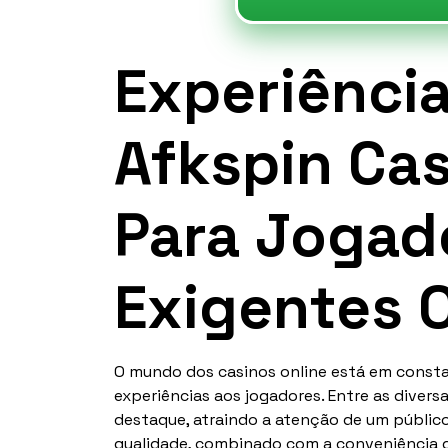
Experiênci
Afkspin Cas
Para Jogad
Exigentes 
O mundo dos casinos online está em const
experiências aos jogadores. Entre as divers
destaque, atraindo a atenção de um públic
qualidade, combinado com a conveniência de 