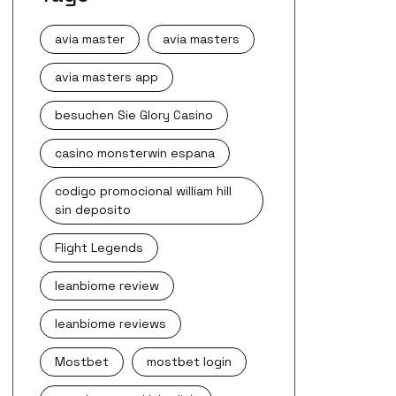
avia master
avia masters
avia masters app
besuchen Sie Glory Casino
casino monsterwin espana
codigo promocional william hill
sin deposito
Flight Legends
leanbiome review
leanbiome reviews
Mostbet
mostbet login