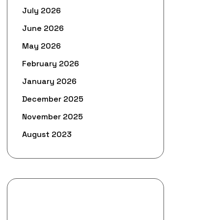
July 2026
June 2026
May 2026
February 2026
January 2026
December 2025
November 2025
August 2023
Categories