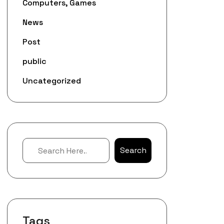
Computers, Games
News
Post
public
Uncategorized
Search
Search
Tags