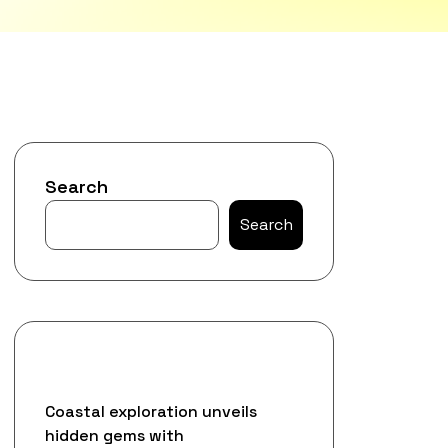
Search
Search
Recent Posts
Coastal exploration unveils
hidden gems with