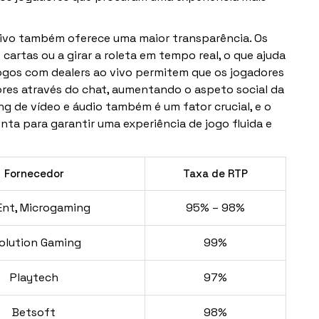
 vivo também oferece uma maior transparência. Os
 cartas ou a girar a roleta em tempo real, o que ajuda
s jogos com dealers ao vivo permitem que os jogadores
ores através do chat, aumentando o aspeto social da
ng de vídeo e áudio também é um fator crucial, e o
nta para garantir uma experiência de jogo fluida e
Fornecedor
Taxa de RTP
Ent, Microgaming
95% – 98%
olution Gaming
99%
Playtech
97%
Betsoft
98%