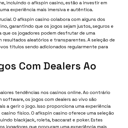
ne, incluindo o afkspin casino, estão a investir em
uma experiência mais imersiva e autêntica.
ucial. O afkspin casino colabora com alguns dos
ino, garantindo que os jogos sejam justos, seguros e
ica que os jogadores podem desfrutar de uma
m resultados aleatórios e transparentes. A seleção de
vos títulos sendo adicionados regularmente para
gos Com Dealers Ao
aiores tendências nos casinos online. Ao contrário
m software, os jogos com dealers ao vivo são
is a gerir o jogo. Isso proporciona uma experiência
m casino físico. O afkspin casino oferece uma seleção
uindo blackjack, roleta, baccarat e poker. Estes
 os jogadores que procuram uma experiência mais