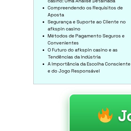
casino: Uma Análise Detalhada
Compreendendo os Requisitos de
Aposta
Segurança e Suporte ao Cliente no
afkspin casino
Métodos de Pagamento Seguros e
Convenientes
O Futuro do afkspin casino e as
Tendências da Indústria
A Importância da Escolha Consciente
e do Jogo Responsável
J