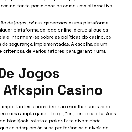
 casino
tenta posicionar-se como uma alternativa
ção de jogos, bónus generosos e uma plataforma
lquer plataforma de jogo online, é crucial que os
a e informem-se sobre as políticas do casino, os
s de segurança implementadas. A escolha de um
 criteriosa de vários fatores para garantir uma
 De Jogos
 Afkspin Casino
s importantes a considerar ao escolher um casino
ferece uma ampla gama de opções, desde os clássicos
o blackjack, roleta e poker. Esta diversidade
que se adequem às suas preferências e níveis de