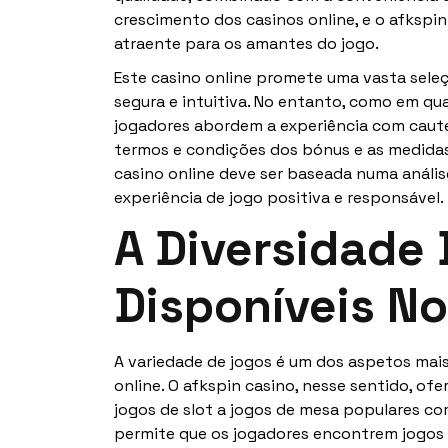
crescimento dos casinos online, e o
afkspin
atraente para os amantes do jogo.
Este casino online promete uma vasta sele
segura e intuitiva. No entanto, como em qua
jogadores abordem a experiência com cautel
termos e condições dos bónus e as medida
casino online deve ser baseada numa análise
experiência de jogo positiva e responsável.
A Diversidade
Disponíveis No
A variedade de jogos é um dos aspetos mai
online. O afkspin casino, nesse sentido, o
jogos de slot a jogos de mesa populares com
permite que os jogadores encontrem jogos 