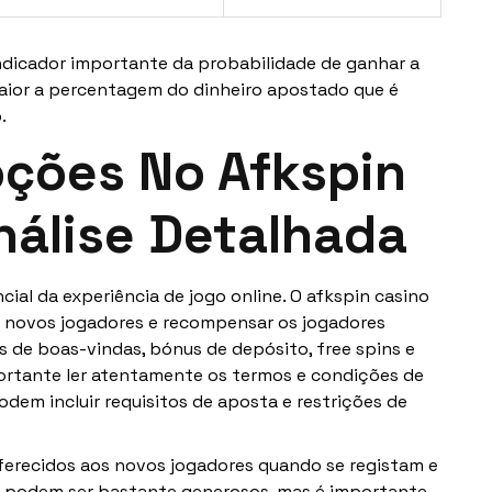
ndicador importante da probabilidade de ganhar a
maior a percentagem do dinheiro apostado que é
.
ções No Afkspin
nálise Detalhada
al da experiência de jogo online. O afkspin casino
r novos jogadores e recompensar os jogadores
s de boas-vindas, bónus de depósito, free spins e
portante ler atentamente os termos e condições de
odem incluir requisitos de aposta e restrições de
erecidos aos novos jogadores quando se registam e
s podem ser bastante generosos, mas é importante