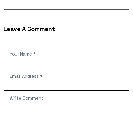
Leave A Comment