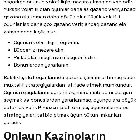
seçərkən oyunun volatilliyini nəzərə almaq da vacibdir.
Yüksək volatilli olan oyunlar daha az qazanc verir, ancaq
qazanc elə zaman daha böyük olur. Düşük volatilli
oyunlar isə daha çox qazanc verir, ancaq qazanc elə
zaman daha kiçik olur.
Oyunun volatilliyini öyrənin.
Büdcənizi nəzərə alın.
Riskə olan meyilinizi müəyyən edin.
Bonuslardan yararlanın.
Beləliklə, slot oyunlarında qazanc şansını artırmaq üçün
müxtəlif strategiyalardan istifadə etmək mümkündür.
Oyunun qaydalarını öyrənmək, mərc məbləğini düzgün
seçmək və bonuslardan yararlanmaq, oyunçulara böyük
üstünlük verir.
Pinco az
platforması, oyunçularına bu
strategiyaları tətbiq etmək üçün bütün imkanları
yaradır.
Onlayn Kazinoların