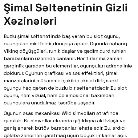
Şimal Səltənətinin Gizli
Xəzinələri
Buzlu şimal səltənətində baş verən bu slot oyunu,
oyunçuları mistik bir dünyaya aparır. Oyunda nəhəng
Vikinq döyüşçüləri, runik daşlar və qədim qurd ruhları
barabanların üzərində canlanır. Hər fırlanma zamanı
gərginlik yaradan bu elementlər, oyunçuları adrenalinlə
doldurur. Oyunun qrafikası və səs effektləri, şimal
mənzərələrini mükəmməl şəkildə əks etdirir, sanki
oyunçu həqiqətən də buzlu bir səltənətdədir. Bu slot
oyunu, həm vizual, həm də emosional baxımdan
oyunçulara unudulmaz təcrübə yaşadır.
Oyunun əsas mexanikası Wild simvolları ətrafında
qurulub. Bu simvollar ekranda yığıldıqca aktivləşir və
genişlənərək bütöv barabanları əhatə edir. Bu, ardıcıl
qələbə zəncirləri yaratmaq üçün böyük imkanlar açır.