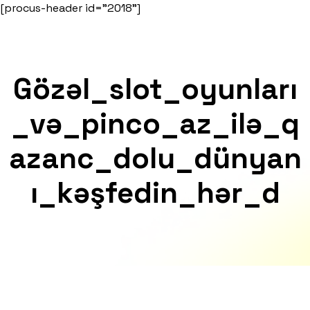
Skip
[procus-header id="2018"]
to
content
Gözəl_slot_oyunları
_və_pinco_az_ilə_q
Azanc_dolu_dünyan
I_kəşfedin_hər_d