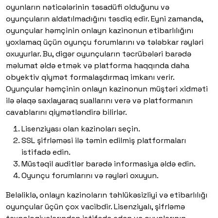
oyunların nəticələrinin təsadüfi olduğunu və
oyunçuların aldatılmadığını təsdiq edir. Eyni zamanda,
oyunçular həmçinin onlayn kazinonun etibarlılığını
yoxlamaq üçün oyunçu forumlarını və tələbkar rəyləri
oxuyurlar. Bu, digər oyunçuların təcrübələri barədə
məlumat əldə etmək və platforma haqqında daha
obyektiv qiymət formalaşdırmaq imkanı verir.
Oyunçular həmçinin onlayn kazinonun müştəri xidməti
ilə əlaqə saxlayaraq suallarını verə və platformanın
cavablarını qiymətləndirə bilirlər.
Lisenziyası olan kazinoları seçin.
SSL şifrləməsi ilə təmin edilmiş platformaları
istifadə edin.
Müstəqil auditlər barədə informasiya əldə edin.
Oyunçu forumlarını və rəyləri oxuyun.
Beləliklə, onlayn kazinoların təhlükəsizliyi və etibarlılığı
oyunçular üçün çox vacibdir. Lisenziyalı, şifrləmə