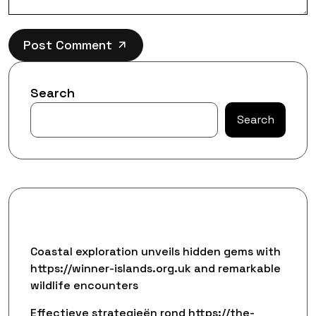
Post Comment
Search
Search
Recent Posts
Coastal exploration unveils hidden gems with
https://winner-islands.org.uk and remarkable
wildlife encounters
Effectieve strategieën rond https://the-