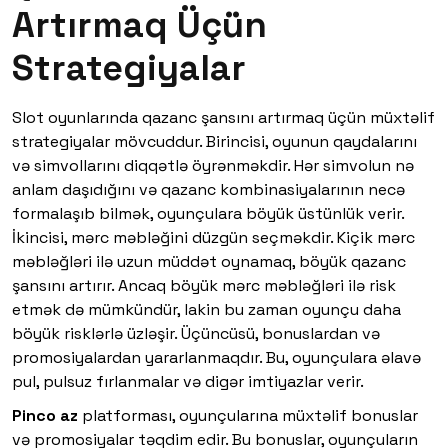
Artırmaq Üçün
Strategiyalar
Slot oyunlarında qazanc şansını artırmaq üçün müxtəlif
strategiyalar mövcuddur. Birincisi, oyunun qaydalarını
və simvollarını diqqətlə öyrənməkdir. Hər simvolun nə
anlam daşıdığını və qazanc kombinasiyalarının necə
formalaşıb bilmək, oyunçulara böyük üstünlük verir.
İkincisi, mərc məbləğini düzgün seçməkdir. Kiçik mərc
məbləğləri ilə uzun müddət oynamaq, böyük qazanc
şansını artırır. Ancaq böyük mərc məbləğləri ilə risk
etmək də mümkündür, lakin bu zaman oyunçu daha
böyük risklərlə üzləşir. Üçüncüsü, bonuslardan və
promosiyalardan yararlanmaqdır. Bu, oyunçulara əlavə
pul, pulsuz fırlanmalar və digər imtiyazlar verir.
Pinco az
platforması, oyunçularına müxtəlif bonuslar
və promosiyalar təqdim edir. Bu bonuslar, oyunçuların