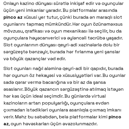
Onlayn kazino dünyası sürətlə inkişaf edir və oyunçular
üçün yeni imkanlar yaradır. Bu platformalar arasında
pinco az
xüsusi yer tutur, çünki burada ən maraqlı slot
oyunlarını tapmaq mümkündür. Hər oyun özünəməxsus
mövzusu, qrafikası və oyun mexanikası ilə seçilir, bu da
oyunçulara həyəcanverici və əyləncəli təcrübə yaşadır.
Slot oyunlarının dünyası qeyri-adi xəzinələrlə dolu bir
sərgüzeştə bənzəyir, burada hər fırlanma yeni şanslar
və böyük qazançlar vəd edir.
Slot oyunları nağıl aləminə qeyri-adi bir qapıdır, burada
hər oyunun öz hekayəsi və xüsusiyyətləri var. Bu oyunlar
sadə qərar vermə bacarığına və bir az da şansa
əsaslanır. Böyük qazancın sərgüzəştinə atılmaq istəyən
hər kəs üçün ideal seçimdir. Bu günlərdə virtual
kazinoların artan populyarlığı, oyunçulara evdən
çıxmadan istədikləri oyunlara asanlıqla çıxmaq imkanı
verir. Məhz bu səbəbdən, belə platformalar kimi
pinco
az
, oyun həvəskarları üçün əvəzolunmazdır.