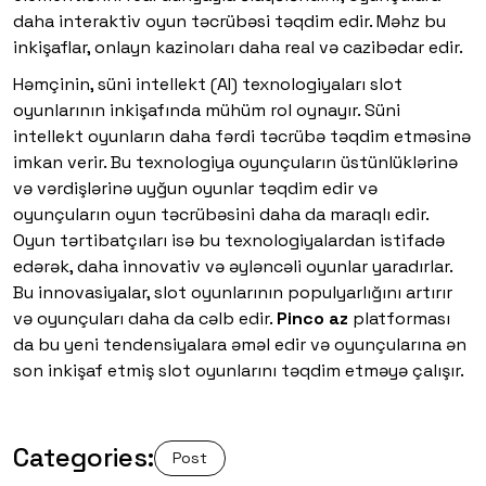
daha interaktiv oyun təcrübəsi təqdim edir. Məhz bu
inkişaflar, onlayn kazinoları daha real və cazibədar edir.
Həmçinin, süni intellekt (AI) texnologiyaları slot
oyunlarının inkişafında mühüm rol oynayır. Süni
intellekt oyunların daha fərdi təcrübə təqdim etməsinə
imkan verir. Bu texnologiya oyunçuların üstünlüklərinə
və vərdişlərinə uyğun oyunlar təqdim edir və
oyunçuların oyun təcrübəsini daha da maraqlı edir.
Oyun tərtibatçıları isə bu texnologiyalardan istifadə
edərək, daha innovativ və əyləncəli oyunlar yaradırlar.
Bu innovasiyalar, slot oyunlarının populyarlığını artırır
və oyunçuları daha da cəlb edir.
Pinco az
platforması
da bu yeni tendensiyalara əməl edir və oyunçularına ən
son inkişaf etmiş slot oyunlarını təqdim etməyə çalışır.
Categories:
Post