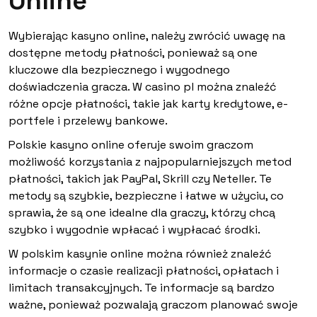
Online
Wybierając kasyno online, należy zwrócić uwagę na
dostępne metody płatności, ponieważ są one
kluczowe dla bezpiecznego i wygodnego
doświadczenia gracza. W casino pl można znaleźć
różne opcje płatności, takie jak karty kredytowe, e-
portfele i przelewy bankowe.
Polskie kasyno online oferuje swoim graczom
możliwość korzystania z najpopularniejszych metod
płatności, takich jak PayPal, Skrill czy Neteller. Te
metody są szybkie, bezpieczne i łatwe w użyciu, co
sprawia, że są one idealne dla graczy, którzy chcą
szybko i wygodnie wpłacać i wypłacać środki.
W polskim kasynie online można również znaleźć
informacje o czasie realizacji płatności, opłatach i
limitach transakcyjnych. Te informacje są bardzo
ważne, ponieważ pozwalają graczom planować swoje