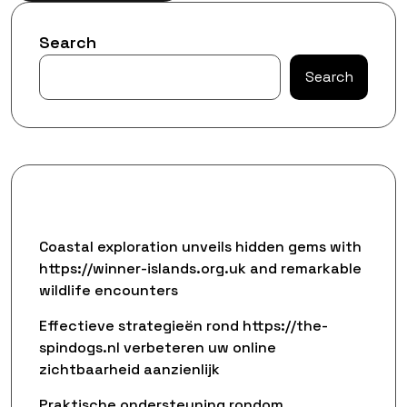
Search
Search
Recent Posts
Coastal exploration unveils hidden gems with
https://winner-islands.org.uk and remarkable
wildlife encounters
Effectieve strategieën rond https://the-
spindogs.nl verbeteren uw online
zichtbaarheid aanzienlijk
Praktische ondersteuning rondom