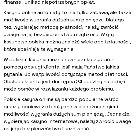
finanse i unikać niepotrzebnych opłat.
Kasyno online automaty to nie tylko zabawa, ale także
możliwość wygrania dużych sum pieniędzy. Dlatego
też, wybierając metodę płatności, należy zwrócić
uwagę na jej bezpieczeństwo i szybkość. W gry
kasynowe polska można znaleźć wiele opcji płatności,
które spełniają te wymagania.
W polskim kasynie można również skorzystać z
pomocy obsługi klienta, jeśli mają Państwo jakieś
pytania lub wątpliwości dotyczące metod płatności.
Obsługa klienta jest dostępna 24 godziny na dobę i
może pomóc w rozwiązaniu każdego problemu.
Polskie kasyna online są bardzo popularne wśród
graczy, ponieważ oferują one wiele różnych gier i
możliwości wygrania dużych sum pieniędzy. Jednakże,
wybierając kasyno internetowe, należy zwrócić uwagę
na jego bezpieczeństwo i uczciwość.