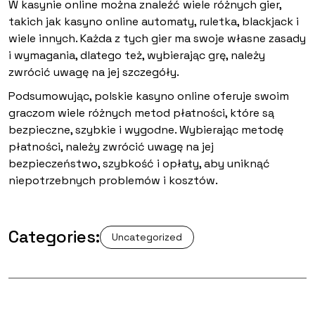
W kasynie online można znaleźć wiele różnych gier,
takich jak kasyno online automaty, ruletka, blackjack i
wiele innych. Każda z tych gier ma swoje własne zasady
i wymagania, dlatego też, wybierając grę, należy
zwrócić uwagę na jej szczegóły.
Podsumowując, polskie kasyno online oferuje swoim
graczom wiele różnych metod płatności, które są
bezpieczne, szybkie i wygodne. Wybierając metodę
płatności, należy zwrócić uwagę na jej
bezpieczeństwo, szybkość i opłaty, aby uniknąć
niepotrzebnych problemów i kosztów.
Categories:
Uncategorized