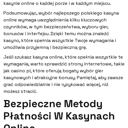
kasynie online o każdej porze i w każdym miejscu.
Podsumowując, wybór najlepszego polskiego kasyna
online wymaga uwzględnienia kilku kluczowych
czynników, w tym bezpieczeństwa, wyboru gier,
bonusów i interfejsu. Dzięki temu można znaleźć
kasyno, które spełnia wszystkie Twoje wymagania i
umożliwia przyjemną i bezpieczną grę.
Jeśli szukasz kasyna online, które spełnia wszystkie te
wymagania, warto sprawdzić strony internetowe, takie
jak casino pl, które oferują bogaty wybór gier
kasynowych i atrakcyjne bonusy. Pamiętaj, aby zawsze
grać odpowiedzialnie i nie ryzykować więcej, niż
możesz stracić.
Bezpieczne Metody
Płatności W Kasynach