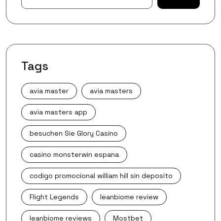
Tags
avia master
avia masters
avia masters app
besuchen Sie Glory Casino
casino monsterwin espana
codigo promocional william hill sin deposito
Flight Legends
leanbiome review
leanbiome reviews
Mostbet