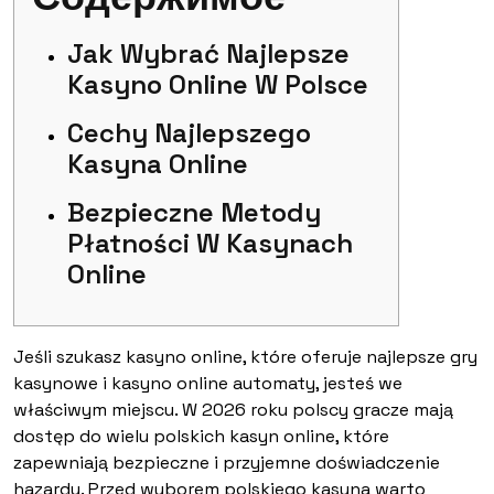
Jak Wybrać Najlepsze
Kasyno Online W Polsce
Cechy Najlepszego
Kasyna Online
Bezpieczne Metody
Płatności W Kasynach
Online
Jeśli szukasz kasyno online, które oferuje najlepsze gry
kasynowe i kasyno online automaty, jesteś we
właściwym miejscu. W 2026 roku polscy gracze mają
dostęp do wielu polskich kasyn online, które
zapewniają bezpieczne i przyjemne doświadczenie
hazardu. Przed wyborem polskiego kasyna warto