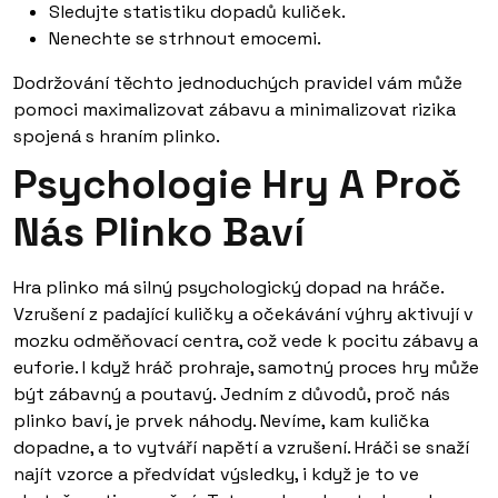
Sledujte statistiku dopadů kuliček.
Nenechte se strhnout emocemi.
Dodržování těchto jednoduchých pravidel vám může
pomoci maximalizovat zábavu a minimalizovat rizika
spojená s hraním plinko.
Psychologie Hry A Proč
Nás Plinko Baví
Hra plinko má silný psychologický dopad na hráče.
Vzrušení z padající kuličky a očekávání výhry aktivují v
mozku odměňovací centra, což vede k pocitu zábavy a
euforie. I když hráč prohraje, samotný proces hry může
být zábavný a poutavý. Jedním z důvodů, proč nás
plinko baví, je prvek náhody. Nevíme, kam kulička
dopadne, a to vytváří napětí a vzrušení. Hráči se snaží
najít vzorce a předvídat výsledky, i když je to ve