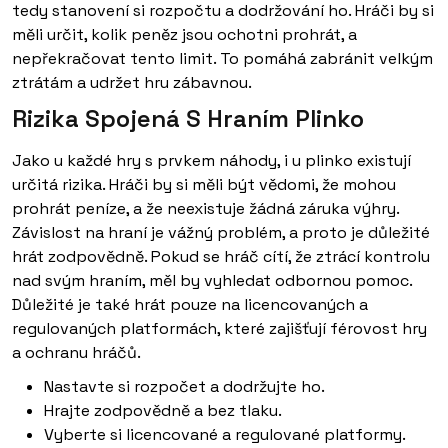
tedy stanovení si rozpočtu a dodržování ho. Hráči by si
měli určit, kolik peněz jsou ochotni prohrát, a
nepřekračovat tento limit. To pomáhá zabránit velkým
ztrátám a udržet hru zábavnou.
Rizika Spojená S Hraním Plinko
Jako u každé hry s prvkem náhody, i u plinko existují
určitá rizika. Hráči by si měli být vědomi, že mohou
prohrát peníze, a že neexistuje žádná záruka výhry.
Závislost na hraní je vážný problém, a proto je důležité
hrát zodpovědně. Pokud se hráč cítí, že ztrácí kontrolu
nad svým hraním, měl by vyhledat odbornou pomoc.
Důležité je také hrát pouze na licencovaných a
regulovaných platformách, které zajišťují férovost hry
a ochranu hráčů.
Nastavte si rozpočet a dodržujte ho.
Hrajte zodpovědně a bez tlaku.
Vyberte si licencované a regulované platformy.