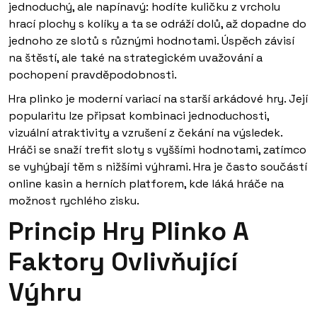
jednoduchý, ale napínavý: hodíte kuličku z vrcholu
hrací plochy s kolíky a ta se odráží dolů, až dopadne do
jednoho ze slotů s různými hodnotami. Úspěch závisí
na štěstí, ale také na strategickém uvažování a
pochopení pravděpodobnosti.
Hra plinko je moderní variací na starší arkádové hry. Její
popularitu lze připsat kombinaci jednoduchosti,
vizuální atraktivity a vzrušení z čekání na výsledek.
Hráči se snaží trefit sloty s vyššími hodnotami, zatímco
se vyhýbají těm s nižšími výhrami. Hra je často součástí
online kasin a herních platforem, kde láká hráče na
možnost rychlého zisku.
Princip Hry Plinko A
Faktory Ovlivňující
Výhru