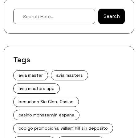
Search
Search
Tags
avia master
avia masters
avia masters app
besuchen Sie Glory Casino
casino monsterwin espana
codigo promocional william hill sin deposito