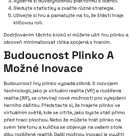
Vyberte si důvěryhodnou platformu s licencí.
Sledujte statistiky a zvažte různé strategie.
Užívejte si hru a pamatujte na to, že štěstí hraje
klíčovou roli.
Dodržováním těchto kroků si můžete užít hru plinko a
zároveň minimalizovat rizika spojená s hraním.
Budoucnost Plinko A
Možné Inovace
Budoucnost hry plinko vypadá slibně. S rozvojem
technologií, jako je virtuální realita (VR) a rozšířená
realita (AR), se otevírají nové možnosti pro vylepšení
herního zážitku. Představte si, že hrajete plinko ve
virtuálním světě, kde se cítíte, jako byste stáli přímo
před hrací plochou. Nebo že můžete hrát plinko na
svém telefonu a kulička se objevuje na vašem stole
díky rozšířené realitě. Další možnou inovací je využití