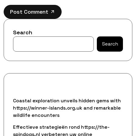
Post Comment
Search
Search
Recent Posts
Coastal exploration unveils hidden gems with
https://winner-islands.org.uk and remarkable
wildlife encounters
Effectieve strategieën rond https://the-
spindogs.nl verbeteren uw online