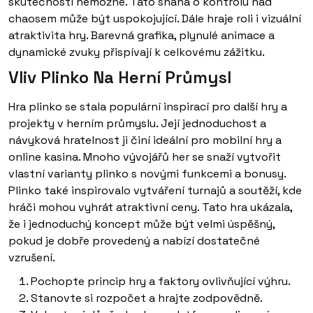
skutečnosti nemožné. Tato snaha o kontrolu nad
chaosem může být uspokojující. Dále hraje roli i vizuální
atraktivita hry. Barevná grafika, plynulé animace a
dynamické zvuky přispívají k celkovému zážitku.
Vliv Plinko Na Herní Průmysl
Hra plinko se stala populární inspirací pro další hry a
projekty v herním průmyslu. Její jednoduchost a
návyková hratelnost ji činí ideální pro mobilní hry a
online kasina. Mnoho vývojářů her se snaží vytvořit
vlastní varianty plinko s novými funkcemi a bonusy.
Plinko také inspirovalo vytváření turnajů a soutěží, kde
hráči mohou vyhrát atraktivní ceny. Tato hra ukázala,
že i jednoduchý koncept může být velmi úspěšný,
pokud je dobře provedený a nabízí dostatečné
vzrušení.
Pochopte princip hry a faktory ovlivňující výhru.
Stanovte si rozpočet a hrajte zodpovědně.