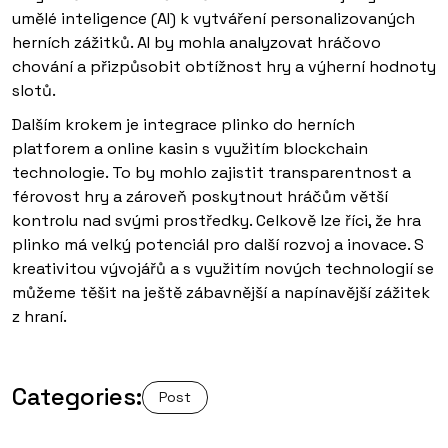
umělé inteligence (AI) k vytváření personalizovaných
herních zážitků. AI by mohla analyzovat hráčovo
chování a přizpůsobit obtížnost hry a výherní hodnoty
slotů.
Dalším krokem je integrace plinko do herních
platforem a online kasin s využitím blockchain
technologie. To by mohlo zajistit transparentnost a
férovost hry a zároveň poskytnout hráčům větší
kontrolu nad svými prostředky. Celkově lze říci, že hra
plinko má velký potenciál pro další rozvoj a inovace. S
kreativitou vývojářů a s využitím nových technologií se
můžeme těšit na ještě zábavnější a napínavější zážitek
z hraní.
Categories:
Post