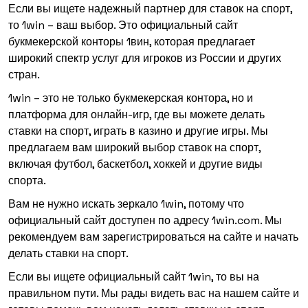
Если вы ищете надежный партнер для ставок на спорт,
то 1win – ваш выбор. Это официальный сайт
букмекерской конторы 1вин, которая предлагает
широкий спектр услуг для игроков из России и других
стран.
1win – это не только букмекерская контора, но и
платформа для онлайн-игр, где вы можете делать
ставки на спорт, играть в казино и другие игры. Мы
предлагаем вам широкий выбор ставок на спорт,
включая футбол, баскетбол, хоккей и другие виды
спорта.
Вам не нужно искать зеркало 1win, потому что
официальный сайт доступен по адресу 1win.com. Мы
рекомендуем вам зарегистрироваться на сайте и начать
делать ставки на спорт.
Если вы ищете официальный сайт 1win, то вы на
правильном пути. Мы рады видеть вас на нашем сайте и