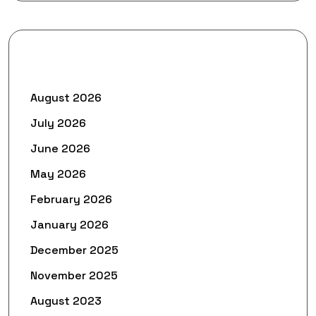
Archives
August 2026
July 2026
June 2026
May 2026
February 2026
January 2026
December 2025
November 2025
August 2023