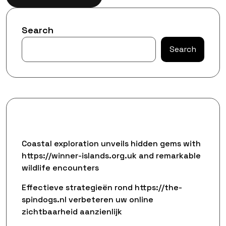
Search
Search
Recent Posts
Coastal exploration unveils hidden gems with
https://winner-islands.org.uk and remarkable
wildlife encounters
Effectieve strategieën rond https://the-
spindogs.nl verbeteren uw online
zichtbaarheid aanzienlijk