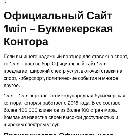
З
Официальный Сайт
1win – Букмекерская
Контора
Если вы ищете надежный партнер для ставок на спорт,
то 1win – ваш выбор. Официальный сайт 1win
предлагает широкий спектр услуг, включая ставки на
спорт, киберспорт, политические события и многое
другое.
1win –
1win зеркало
это международная букмекерская
контора, которая работает с 2018 года. В ее составе
более 400 000 клиентов из более 100 стран мира.
Компания известна своей высокой доступностью и
широким спектром услуг.