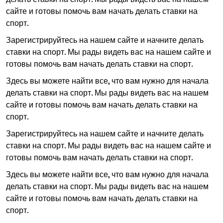
сайте и готовы помочь вам начать делать ставки на
спорт.
Зарегистрируйтесь на нашем сайте и начните делать
ставки на спорт. Мы рады видеть вас на нашем сайте и
готовы помочь вам начать делать ставки на спорт.
Здесь вы можете найти все, что вам нужно для начала
делать ставки на спорт. Мы рады видеть вас на нашем
сайте и готовы помочь вам начать делать ставки на
спорт.
Зарегистрируйтесь на нашем сайте и начните делать
ставки на спорт. Мы рады видеть вас на нашем сайте и
готовы помочь вам начать делать ставки на спорт.
Здесь вы можете найти все, что вам нужно для начала
делать ставки на спорт. Мы рады видеть вас на нашем
сайте и готовы помочь вам начать делать ставки на
спорт.