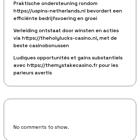
Praktische ondersteuning rondom
https://uspins-netherlands.nl bevordert een
efficiënte bedrijfsvoering en groei
Verleiding ontstaat door winsten en acties
via https://theholylucks-casino.nl, met de
beste casinobonussen
Ludiques opportunités et gains substantiels
avec https://themystakecasino.fr pour les
parieurs avertis
Recent Comments
No comments to show.