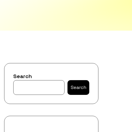
Search
Search
Recent Posts