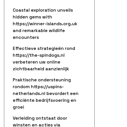
Coastal exploration unveils
hidden gems with
https://winner-islands.org.uk
and remarkable wildlife
encounters
Effectieve strategieën rond
https://the-spindogs.nl
verbeteren uw online
zichtbaarheid aanzienlijk
Praktische ondersteuning
rondom https://uspins-
netherlands.nl bevordert een
efficiënte bedrijfsvoering en
groei
Verleiding ontstaat door
winsten en acties via