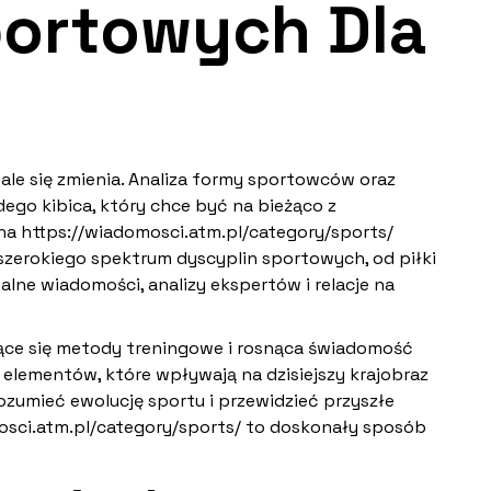
ortowych Dla
tale się zmienia. Analiza formy sportowców oraz
ego kibica, który chce być na bieżąco z
a https://
wiadomosci.atm.pl/category/sports
/
zerokiego spektrum dyscyplin sportowych, od piłki
lne wiadomości, analizy ekspertów i relacje na
jące się metody treningowe i rosnąca świadomość
elementów, które wpływają na dzisiejszy krajobraz
ozumieć ewolucję sportu i przewidzieć przyszłe
mosci.atm.pl/category/sports/ to doskonały sposób