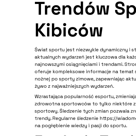
Trendów Sp
Kibiców
Świat sportu jest niezwykle dynamiczny i s
aktualnych wydarzeń jest kluczowa dla każd
najnowszymi osiągnięciami i trendami. Stron
oferuje kompleksowe informacje na temat s
nożnej po sporty zimowe, zapewniając aktua
żywo z najważniejszych wydarzeń.
Wzrastająca popularność esportu, zmienia
zdrowotna sportowców to tylko niektóre z 
sportowy. Śledzenie tych zmian pozwala zr
trendy. Regularne śledzenie https://wiado
na pogłębienie wiedzy i pasji do sportu.