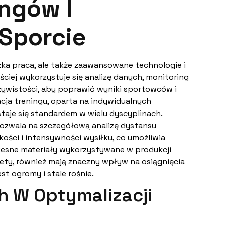
ingów I
 Sporcie
ężka praca, ale także zaawansowane technologie i
ciej wykorzystuje się analizę danych, monitoring
czywistości, aby poprawić wyniki sportowców i
acja treningu, oparta na indywidualnych
taje się standardem w wielu dyscyplinach.
pozwala na szczegółową analizę dystansu
ości i intensywności wysiłku, co umożliwia
esne materiały wykorzystywane w produkcji
iety, również mają znaczny wpływ na osiągnięcia
t ogromy i stale rośnie.
h W Optymalizacji