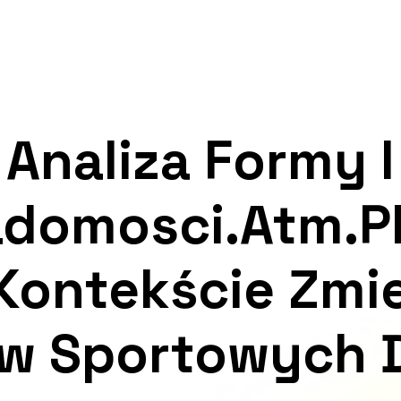
Analiza Formy I
adomosci.atm.p
Kontekście Zmi
ów Sportowych D