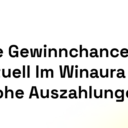
ve Gewinnchance
tuell Im Winaura
ohe Auszahlung