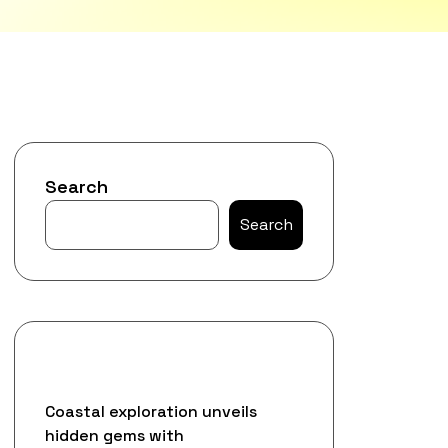
Search
Search
Recent Posts
Coastal exploration unveils
hidden gems with