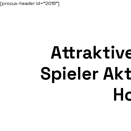
Skip
[procus-header id="2018"]
to
content
Attrakti
Spieler Ak
H