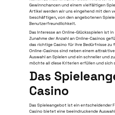
Gewinnchancen und einem vielfältigen Spi
Artikel werden wir uns eingehend mit den 
beschäftigen, von den angebotenen Spielen 
Benutzerfreundlichkeit.
Das Interesse an Online-Glücksspielen ist in
Zunahme der Anzahl an Online-Casinos gefüh
das richtige Casino für ihre Bedürfnisse zu 
Online-Casinos sind neben einem attraktive
Auswahl an Spielen und ein schneller und z
möchte all diese Kriterien erfüllen und sich
Das Spieleang
Casino
Das Spieleangebot ist ein entscheidender F
Casino bietet eine beeindruckende Auswahl