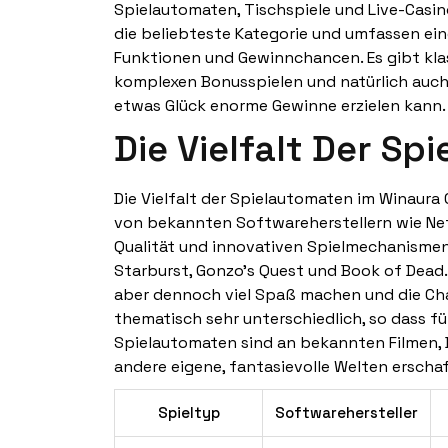
Spielautomaten, Tischspiele und Live-Casin
die beliebteste Kategorie und umfassen ein
Funktionen und Gewinnchancen. Es gibt kla
komplexen Bonusspielen und natürlich auch
etwas Glück enorme Gewinne erzielen kann.
Die Vielfalt Der Sp
Die Vielfalt der Spielautomaten im Winaura
von bekannten Softwareherstellern wie NetE
Qualität und innovativen Spielmechanismen
Starburst, Gonzo's Quest und Book of Dead. 
aber dennoch viel Spaß machen und die Cha
thematisch sehr unterschiedlich, so dass fü
Spielautomaten sind an bekannten Filmen, 
andere eigene, fantasievolle Welten erschaf
Spieltyp
Softwarehersteller