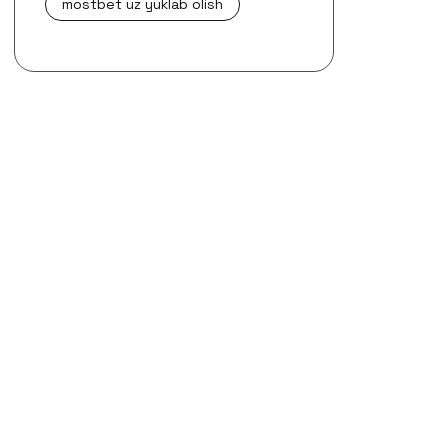
mostbet uz yuklab olish