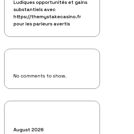
Ludiques opportunités et gains
substantiels avec
https://themystakecasino.fr
pour les parieurs avertis
Recent Comments
No comments to show.
Archives
August 2026