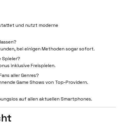
gestattet und nutzt moderne
 lassen?
tunden, bei einigen Methoden sogar sofort.
 Spieler?
nus inklusive Freispielen.
 Fans aller Genres?
spannende Game Shows von Top-Providern.
ibungslos auf allen aktuellen Smartphones.
cht