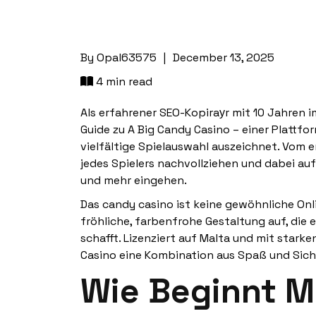
By
Opal63575
|
December 13, 2025
4 min read
Als erfahrener SEO-Kopiraуr mit 10 Jahren 
Guide zu A Big Candy Casino – einer Plattfo
vielfältige Spielauswahl auszeichnet. Vom 
jedes Spielers nachvollziehen und dabei a
und mehr eingehen.
Das
candy casino
ist keine gewöhnliche Onli
fröhliche, farbenfrohe Gestaltung auf, die 
schafft. Lizenziert auf Malta und mit stark
Casino eine Kombination aus Spaß und Sich
Wie Beginnt M