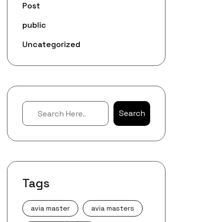
Post
public
Uncategorized
Search
Search
Tags
avia master
avia masters