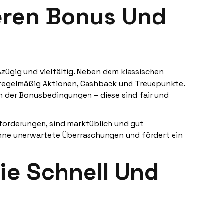
eren Bonus Und
zügig und vielfältig. Neben dem klassischen
regelmäßig Aktionen, Cashback und Treuepunkte.
n der Bonusbedingungen – diese sind fair und
forderungen, sind marktüblich und gut
 ohne unerwartete Überraschungen und fördert ein
ie Schnell Und