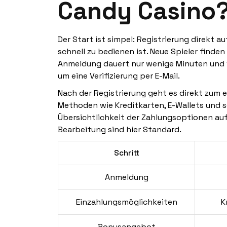
Candy Casino
Der Start ist simpel: Registrierung direkt a
schnell zu bedienen ist. Neue Spieler finde
Anmeldung dauert nur wenige Minuten und v
um eine Verifizierung per E-Mail.
Nach der Registrierung geht es direkt zum 
Methoden wie Kreditkarten, E-Wallets und s
Übersichtlichkeit der Zahlungsoptionen au
Bearbeitung sind hier Standard.
Schritt
Anmeldung
Einzahlungsmöglichkeiten
K
Bonusangebot