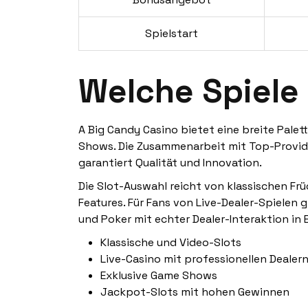
Spielstart
Welche Spiele
A Big Candy Casino bietet eine breite Palet
Shows. Die Zusammenarbeit mit Top-Provide
garantiert Qualität und Innovation.
Die Slot-Auswahl reicht von klassischen F
Features. Für Fans von Live-Dealer-Spielen g
und Poker mit echter Dealer-Interaktion in 
Klassische und Video-Slots
Live-Casino mit professionellen Dealer
Exklusive Game Shows
Jackpot-Slots mit hohen Gewinnen