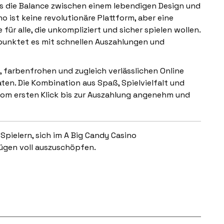
rs die Balance zwischen einem lebendigen Design und
no ist keine revolutionäre Plattform, aber eine
r alle, die unkompliziert und sicher spielen wollen.
 punktet es mit schnellen Auszahlungen und
, farbenfrohen und zugleich verlässlichen Online
aten. Die Kombination aus Spaß, Spielvielfalt und
m ersten Klick bis zur Auszahlung angenehm und
Spielern, sich im A Big Candy Casino
ügen voll auszuschöpfen.