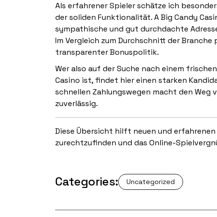
Als erfahrener Spieler schätze ich besonde
der soliden Funktionalität. A Big Candy Casi
sympathische und gut durchdachte Adresse fü
Im Vergleich zum Durchschnitt der Branche
transparenter Bonuspolitik.
Wer also auf der Suche nach einem frischen
Casino ist, findet hier einen starken Kandid
schnellen Zahlungswegen macht den Weg vo
zuverlässig.
Diese Übersicht hilft neuen und erfahrenen 
zurechtzufinden und das Online-Spielvergn
Categories:
Uncategorized