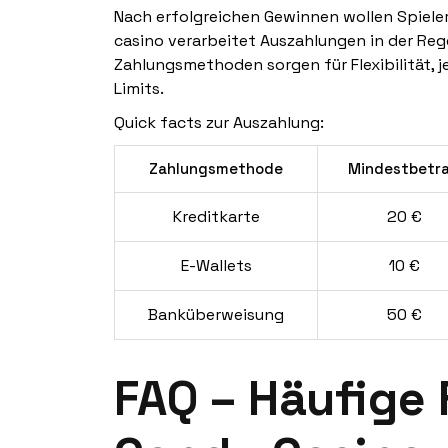
Nach erfolgreichen Gewinnen wollen Spieler 
casino verarbeitet Auszahlungen in der Rege
Zahlungsmethoden sorgen für Flexibilität, 
Limits.
Quick facts zur Auszahlung:
Zahlungsmethode
Mindestbetr
Kreditkarte
20 €
E-Wallets
10 €
Banküberweisung
50 €
FAQ – Häufige