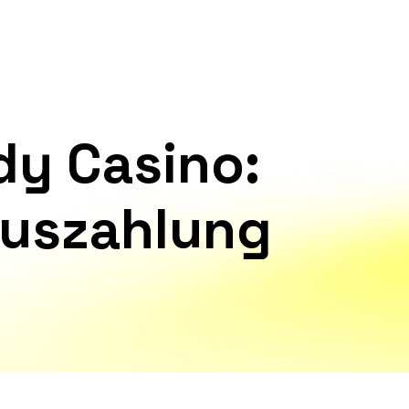
dy Casino:
Auszahlung