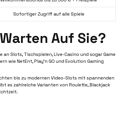
Sofortiger Zugriff auf alle Spiele
 Warten Auf Sie?
te an Slots, Tischspielen, Live-Casino und sogar Game
rn wie NetEnt, Play’n GO und Evolution Gaming
rüchten bis zu modernen Video-Slots mit spannenden
ibt es zahlreiche Varianten von Roulette, Blackjack
Echtzeit.
n