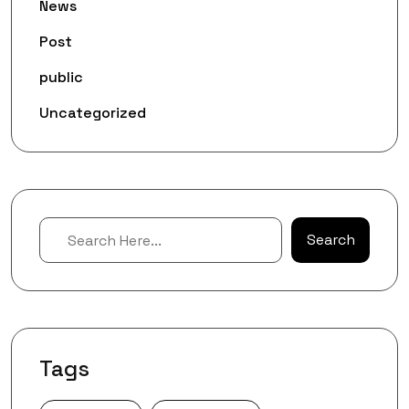
News
Post
public
Uncategorized
Search
Search
Tags