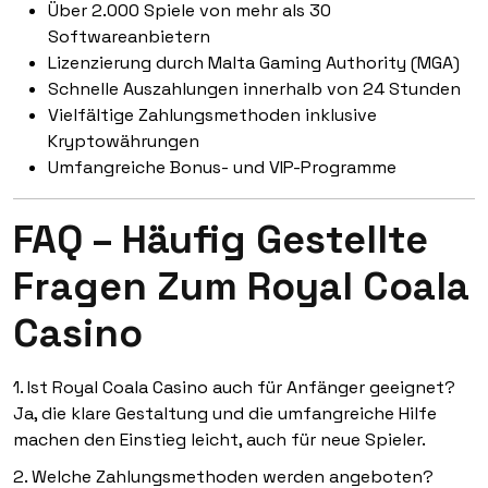
Über 2.000 Spiele von mehr als 30
Softwareanbietern
Lizenzierung durch Malta Gaming Authority (MGA)
Schnelle Auszahlungen innerhalb von 24 Stunden
Vielfältige Zahlungsmethoden inklusive
Kryptowährungen
Umfangreiche Bonus- und VIP-Programme
FAQ – Häufig Gestellte
Fragen Zum Royal Coala
Casino
1. Ist Royal Coala Casino auch für Anfänger geeignet?
Ja, die klare Gestaltung und die umfangreiche Hilfe
machen den Einstieg leicht, auch für neue Spieler.
2. Welche Zahlungsmethoden werden angeboten?