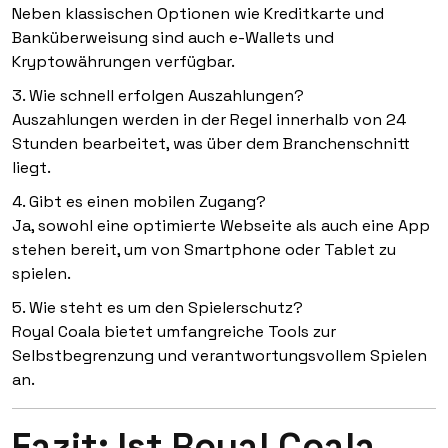
Neben klassischen Optionen wie Kreditkarte und
Banküberweisung sind auch e-Wallets und
Kryptowährungen verfügbar.
3. Wie schnell erfolgen Auszahlungen?
Auszahlungen werden in der Regel innerhalb von 24
Stunden bearbeitet, was über dem Branchenschnitt
liegt.
4. Gibt es einen mobilen Zugang?
Ja, sowohl eine optimierte Webseite als auch eine App
stehen bereit, um von Smartphone oder Tablet zu
spielen.
5. Wie steht es um den Spielerschutz?
Royal Coala bietet umfangreiche Tools zur
Selbstbegrenzung und verantwortungsvollem Spielen
an.
Fazit: Ist Royal Coala