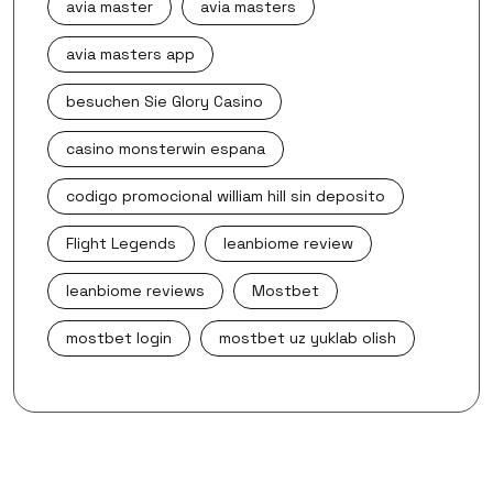
avia master
avia masters
avia masters app
besuchen Sie Glory Casino
casino monsterwin espana
codigo promocional william hill sin deposito
Flight Legends
leanbiome review
leanbiome reviews
Mostbet
mostbet login
mostbet uz yuklab olish