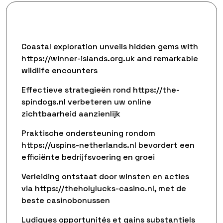
Recent Posts
Coastal exploration unveils hidden gems with
https://winner-islands.org.uk and remarkable
wildlife encounters
Effectieve strategieën rond https://the-
spindogs.nl verbeteren uw online
zichtbaarheid aanzienlijk
Praktische ondersteuning rondom
https://uspins-netherlands.nl bevordert een
efficiënte bedrijfsvoering en groei
Verleiding ontstaat door winsten en acties
via https://theholylucks-casino.nl, met de
beste casinobonussen
Ludiques opportunités et gains substantiels