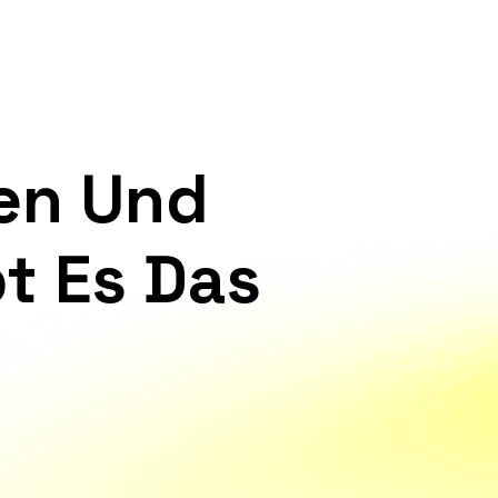
en Und
t Es Das