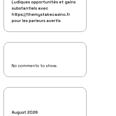
Ludiques opportunités et gains
substantiels avec
https://themystakecasino.fr
pour les parieurs avertis
Recent Comments
No comments to show.
Archives
August 2026