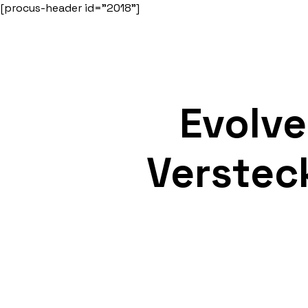
Skip
[procus-header id="2018"]
to
content
Evolv
Verstec