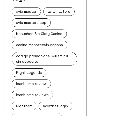
avia master
avia masters
avia masters app
besuchen Sie Glory Casino
casino monsterwin espana
codigo promocional william hill
sin deposito
Flight Legends
leanbiome review
leanbiome reviews
Mostbet
mostbet login