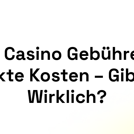
e Casino Gebühr
kte Kosten – Gib
Wirklich?