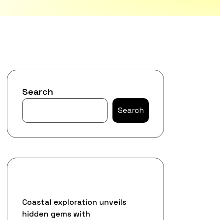
Search
Search
Recent Posts
Coastal exploration unveils
hidden gems with