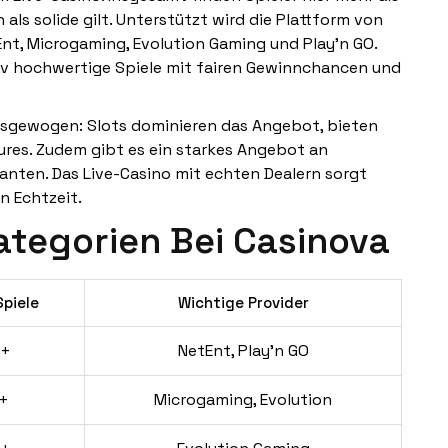
 als solide gilt. Unterstützt wird die Plattform von
t, Microgaming, Evolution Gaming und Play’n GO.
tiv hochwertige Spiele mit fairen Gewinnchancen und
ausgewogen: Slots dominieren das Angebot, bieten
res. Zudem gibt es ein starkes Angebot an
ianten. Das Live-Casino mit echten Dealern sorgt
n Echtzeit.
kategorien Bei Casinova
Spiele
Wichtige Provider
0+
NetEnt, Play’n GO
+
Microgaming, Evolution