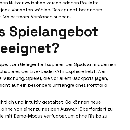
nnen Nutzer zwischen verschiedenen Roulette-
ckjack-Varianten wählen. Das spricht besonders
die Mainstream-Versionen suchen.
as Spielangebot
Geeignet?
ruppe: vom Gelegenheitsspieler, der Spaß an modernen
schspieler, der Live-Dealer-Atmosphäre liebt. Wer
e Mischung. Spieler, die vor allem Jackpots jagen,
nicht auf ein besonders umfangreiches Portfolio
ichtlich und intuitiv gestaltet. So können neue
n, ohne von einer zu riesigen Auswahl überfordert zu
iele mit Demo-Modus verfügbar, um ohne Risiko zu