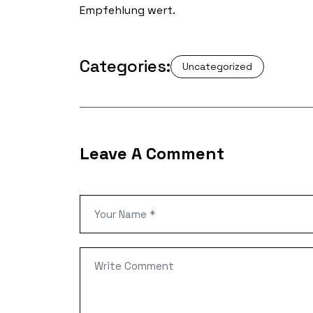
Empfehlung wert.
Categories:
Uncategorized
Leave A Comment