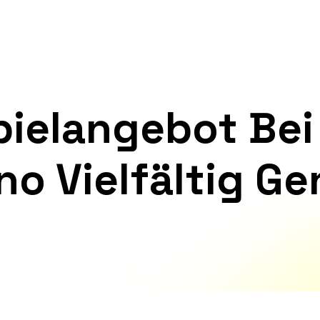
Spielangebot Bei
no Vielfältig G