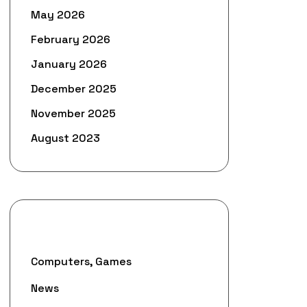
May 2026
February 2026
January 2026
December 2025
November 2025
August 2023
Categories
Computers, Games
News