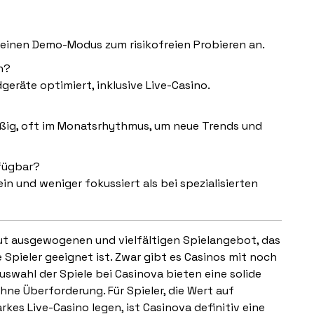
en einen Demo-Modus zum risikofreien Probieren an.
n?
geräte optimiert, inklusive Live-Casino.
äßig, oft im Monatsrhythmus, um neue Trends und
fügbar?
in und weniger fokussiert als bei spezialisierten
ut ausgewogenen und vielfältigen Spielangebot, das
 Spieler geeignet ist. Zwar gibt es Casinos mit noch
uswahl der Spiele bei Casinova bieten eine solide
ne Überforderung. Für Spieler, die Wert auf
kes Live-Casino legen, ist Casinova definitiv eine