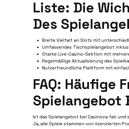
Liste: Die Wic
Des Spielange
Breite Vielfalt an Slots mit unterschi
Umfassendes Tischspielangebot inklus
Starke Live-Casino-Sektion mit mehrer
Regelmäßige Aktualisierung des Spielka
Nutzerfreundliche Plattform mit einfa
FAQ: Häufige 
Spielangebot 
Ist das Spielangebot bei Casinova fair und 
Ja, alle Spiele stammen von lizenzierten P