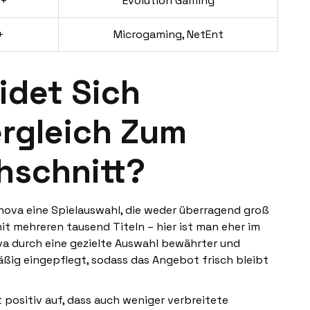
0+
Evolution Gaming
+
Microgaming, NetEnt
idet Sich
ergleich Zum
hschnitt?
inova eine Spielauswahl, die weder überragend groß
mit mehreren tausend Titeln – hier ist man eher im
va durch eine gezielte Auswahl bewährter und
äßig eingepflegt, sodass das Angebot frisch bleibt
t positiv auf, dass auch weniger verbreitete