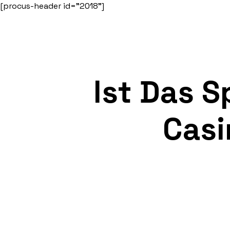
Skip
[procus-header id="2018"]
to
content
Ist Das 
Casi