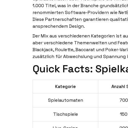
1.000 Titel, was in der Branche grundsätzlich
renommierten Software-Providern wie NetEn
Diese Partnerschaften garantieren qualita
ansprechendem Design.
Der Mix aus verschiedenen Kategorien ist 
aber verschiedene Themenwelten und Featu
Blackjack, Roulette, Baccarat und Poker-Var
zusätzlich für Abwechslung und Spannung i
Quick Facts: Spiel
Kategorie
Anzahl 
Spielautomaten
70
Tischspiele
150