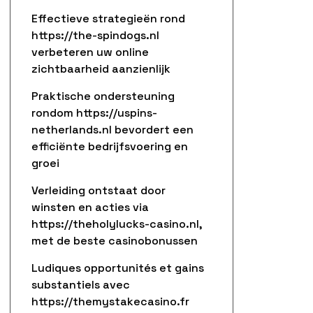
Effectieve strategieën rond
https://the-spindogs.nl
verbeteren uw online
zichtbaarheid aanzienlijk
Praktische ondersteuning
rondom https://uspins-
netherlands.nl bevordert een
efficiënte bedrijfsvoering en
groei
Verleiding ontstaat door
winsten en acties via
https://theholylucks-casino.nl,
met de beste casinobonussen
Ludiques opportunités et gains
substantiels avec
https://themystakecasino.fr