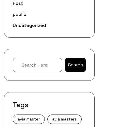
Post
public
Uncategorized
Search
Search
Tags
avia master
avia masters