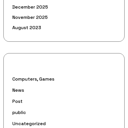
December 2025
November 2025
August 2023
Categories
Computers, Games
News
Post
public
Uncategorized