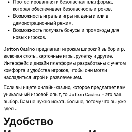
Протестированная и безопасная платформа,
которая обеспечивает безопасность игроков.
Возможность играть в игры на деньги или в
демонстрационный режим.
Возможность получать бонусы и промокоды для
новых игроков.
Jetton Casino предлагает игрокам широкий выбор игр,
включая слоты, карточные игры, рулетку и другие.
Интерфейс и дизайн платформы разработаны с учетом
комфорта и удобства игроков, чтобы они могли
насладиться игрой и развлечением.
Если вы ищете онлайн-казино, которое предлагает вам
уникальный игровой опыт, то Jetton Casino – это ваш
выбор. Вам не нужно искать больше, потому что вы уже
здесь.
Удобство