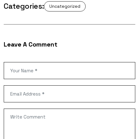
Categories:
Uncategorized
Leave A Comment