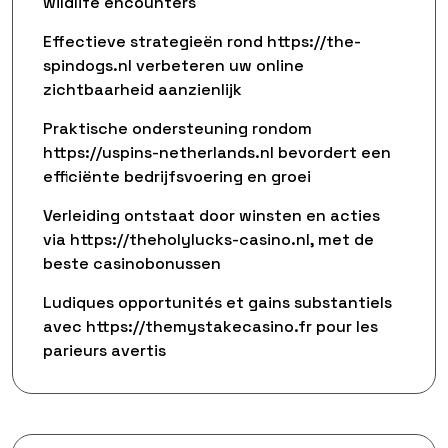
wildlife encounters
Effectieve strategieën rond https://the-
spindogs.nl verbeteren uw online
zichtbaarheid aanzienlijk
Praktische ondersteuning rondom
https://uspins-netherlands.nl bevordert een
efficiënte bedrijfsvoering en groei
Verleiding ontstaat door winsten en acties
via https://theholylucks-casino.nl, met de
beste casinobonussen
Ludiques opportunités et gains substantiels
avec https://themystakecasino.fr pour les
parieurs avertis