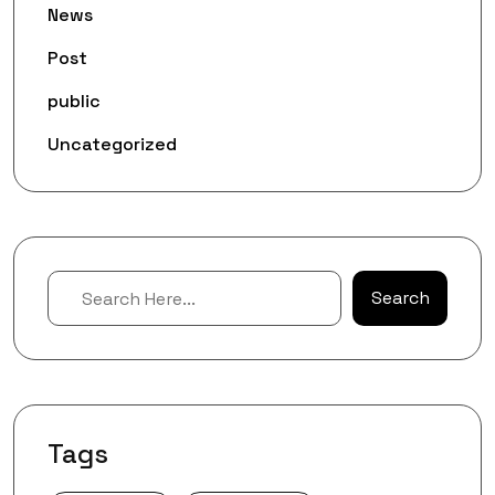
News
Post
public
Uncategorized
Search
Search
Tags