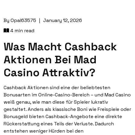
By
Opal63575
|
January 12, 2026
4 min read
Was Macht Cashback
Aktionen Bei Mad
Casino Attraktiv?
Cashback Aktionen sind eine der beliebtesten
Bonusarten im Online-Casino-Bereich – und Mad Casino
weiß genau, wie man diese für Spieler lukrativ
gestaltet. Anders als klassische Boni wie Freispiele oder
Bonusgeld bieten Cashback-Angebote eine direkte
Rückerstattung eines Teils der Verluste. Dadurch
entstehen weniger Hürden bei den