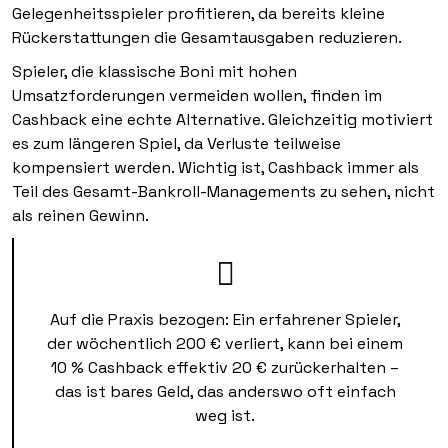
Gelegenheitsspieler profitieren, da bereits kleine
Rückerstattungen die Gesamtausgaben reduzieren.
Spieler, die klassische Boni mit hohen
Umsatzforderungen vermeiden wollen, finden im
Cashback eine echte Alternative. Gleichzeitig motiviert
es zum längeren Spiel, da Verluste teilweise
kompensiert werden. Wichtig ist, Cashback immer als
Teil des Gesamt-Bankroll-Managements zu sehen, nicht
als reinen Gewinn.
Auf die Praxis bezogen: Ein erfahrener Spieler,
der wöchentlich 200 € verliert, kann bei einem
10 % Cashback effektiv 20 € zurückerhalten –
das ist bares Geld, das anderswo oft einfach
weg ist.