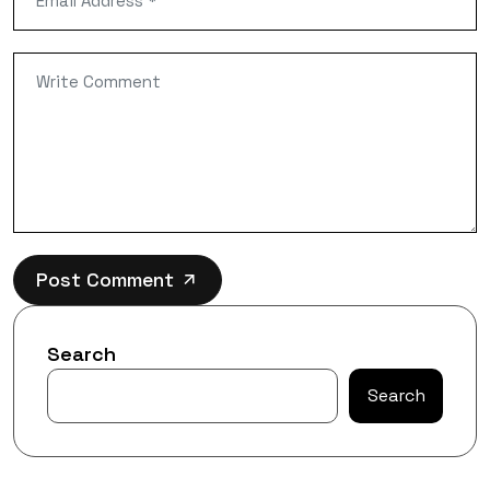
Post Comment
Search
Search