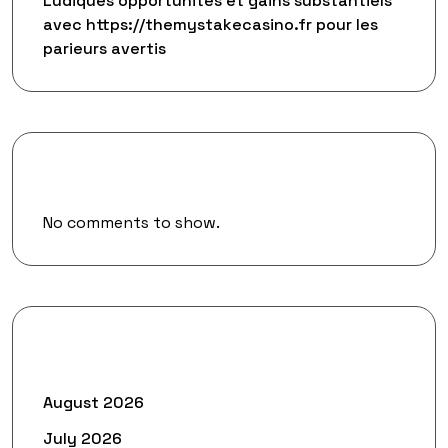
Ludiques opportunités et gains substantiels
avec https://themystakecasino.fr pour les
parieurs avertis
Recent Comments
No comments to show.
Archives
August 2026
July 2026