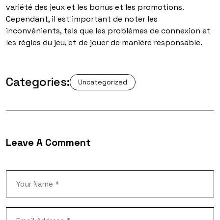
variété des jeux et les bonus et les promotions.
Cependant, il est important de noter les
inconvénients, tels que les problèmes de connexion et
les règles du jeu, et de jouer de manière responsable.
Categories:
Uncategorized
Leave A Comment