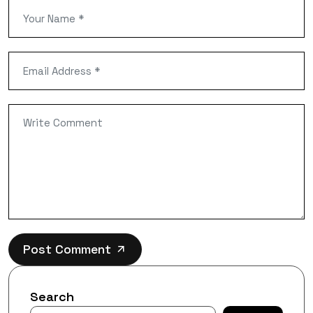
Post Comment
Search