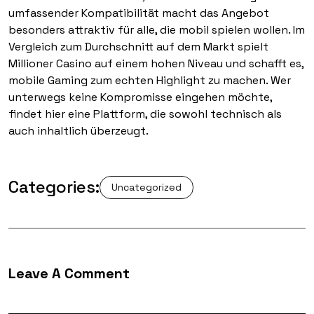
umfassender Kompatibilität macht das Angebot
besonders attraktiv für alle, die mobil spielen wollen. Im
Vergleich zum Durchschnitt auf dem Markt spielt
Millioner Casino auf einem hohen Niveau und schafft es,
mobile Gaming zum echten Highlight zu machen. Wer
unterwegs keine Kompromisse eingehen möchte,
findet hier eine Plattform, die sowohl technisch als
auch inhaltlich überzeugt.
Categories:
Uncategorized
Leave A Comment