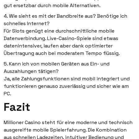
gut ersetzbar durch mobile Alternativen.
4. Wie sieht es mit der Bandbreite aus? Benötige ich
schnelles Internet?
Für Slots genügt eine durchschnittliche mobile
Datenverbindung. Live-Casino-Spiele sind etwas
datenintensiver, laufen aber dank optimierter
Übertragung auch bei moderatem Tempo flüssig.
5. Kann ich von mobilen Geräten aus Ein- und
Auszahlungen tätigen?
Ja, alle Zahlungsfunktionen sind mobil integriert und
funktionieren genauso zuverlässig und sicher wie am
PC.
Fazit
Millioner Casino steht für eine moderne und technisch
ausgereifte mobile Spielerfahrung. Die Kombination
aus schnellen Ladezeiten, intuitiver Bedienung und