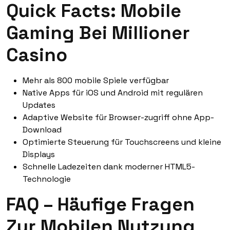
Quick Facts: Mobile
Gaming Bei Millioner
Casino
Mehr als 800 mobile Spiele verfügbar
Native Apps für iOS und Android mit regulären
Updates
Adaptive Website für Browser-zugriff ohne App-
Download
Optimierte Steuerung für Touchscreens und kleine
Displays
Schnelle Ladezeiten dank moderner HTML5-
Technologie
FAQ – Häufige Fragen
Zur Mobilen Nutzung