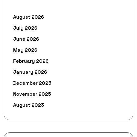
Archives
August 2026
July 2026
June 2026
May 2026
February 2026
January 2026
December 2025
November 2025
August 2023