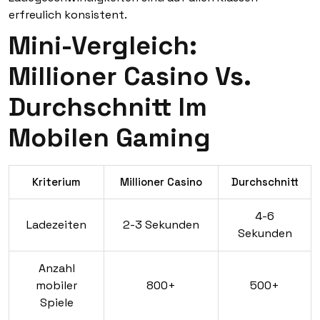
erfreulich konsistent.
Mini-Vergleich:
Millioner Casino Vs.
Durchschnitt Im
Mobilen Gaming
Kriterium
Millioner Casino
Durchschnitt
4-6
Ladezeiten
2-3 Sekunden
Sekunden
Anzahl
mobiler
800+
500+
Spiele