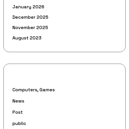
January 2026
December 2025
November 2025
August 2023
Categories
Computers, Games
News
Post
public