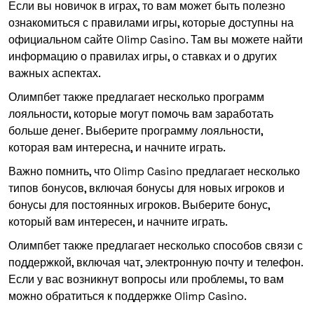
Если вы новичок в играх, то вам может быть полезно
ознакомиться с правилами игры, которые доступны на
официальном сайте Olimp Casino. Там вы можете найти
информацию о правилах игры, о ставках и о других
важных аспектах.
Олимпбет также предлагает несколько программ
лояльности, которые могут помочь вам заработать
больше денег. Выберите программу лояльности,
которая вам интересна, и начните играть.
Важно помнить, что Olimp Casino предлагает несколько
типов бонусов, включая бонусы для новых игроков и
бонусы для постоянных игроков. Выберите бонус,
который вам интересен, и начните играть.
Олимпбет также предлагает несколько способов связи с
поддержкой, включая чат, электронную почту и телефон.
Если у вас возникнут вопросы или проблемы, то вам
можно обратиться к поддержке Olimp Casino.