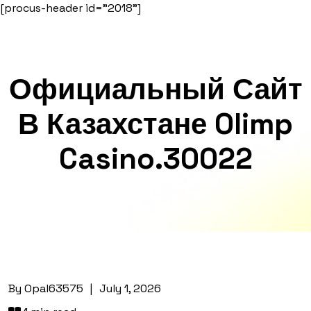
Skip
[procus-header id="2018"]
to
content
Официальный Сайт
В Казахстане Olimp
Casino.30022
By
Opal63575
|
July 1, 2026