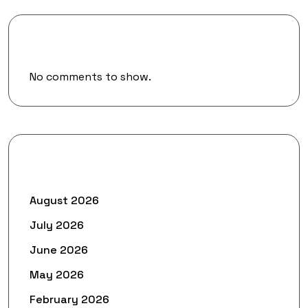
Recent Comments
No comments to show.
Archives
August 2026
July 2026
June 2026
May 2026
February 2026