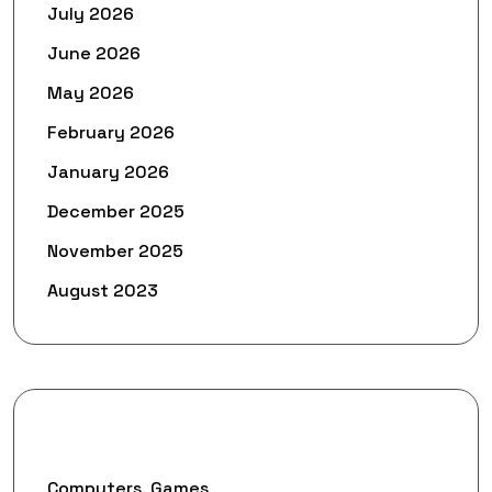
July 2026
June 2026
May 2026
February 2026
January 2026
December 2025
November 2025
August 2023
Categories
Computers, Games