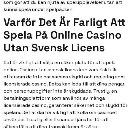
som gör att du kan njuta av spelupplevelser utan att
kunna spela under spelpausen.
Varför Det Är Farligt Att
Spela På Online Casino
Utan Svensk Licens
Det är viktigt att välja en säker plats för att spela
online. Casino utan svensk licens kan vara riskfulla
eftersom de inte har samma skydd och reglering som
licensierade casino. Detta kan leda till att dina pengar
och personuppgifter inte är skyddade. Trustly, en
betalningsplattform som används av många
licensierade casino, garanterar säkerhet och skydd för
spelare. Det är därför viktigt att kolla om casinoet
använder Trustly eller liknande tjänster för att
säkerställa att dina transaktioner är säkra.