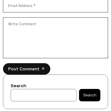
Post Comment
Search
Search