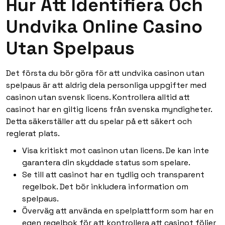
Hur Att Identifiera Och
Undvika Online Casino
Utan Spelpaus
Det första du bör göra för att undvika casinon utan
spelpaus är att aldrig dela personliga uppgifter med
casinon utan svensk licens. Kontrollera alltid att
casinot har en giltig licens från svenska myndigheter.
Detta säkerställer att du spelar på ett säkert och
reglerat plats.
Visa kritiskt mot casinon utan licens. De kan inte
garantera din skyddade status som spelare.
Se till att casinot har en tydlig och transparent
regelbok. Det bör inkludera information om
spelpaus.
Överväg att använda en spelplattform som har en
egen regelbok för att kontrollera att casinot följer