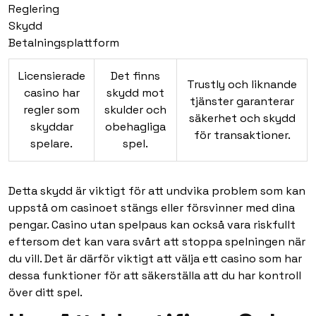
Reglering
Skydd
Betalningsplattform
Licensierade
Det finns
Trustly och liknande
casino har
skydd mot
tjänster garanterar
regler som
skulder och
säkerhet och skydd
skyddar
obehagliga
för transaktioner.
spelare.
spel.
Detta skydd är viktigt för att undvika problem som kan
uppstå om casinoet stängs eller försvinner med dina
pengar. Casino utan spelpaus kan också vara riskfullt
eftersom det kan vara svårt att stoppa spelningen när
du vill. Det är därför viktigt att välja ett casino som har
dessa funktioner för att säkerställa att du har kontroll
över ditt spel.