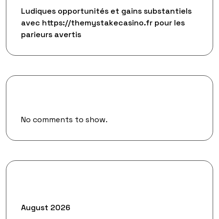
Ludiques opportunités et gains substantiels
avec https://themystakecasino.fr pour les
parieurs avertis
Recent Comments
No comments to show.
Archives
August 2026