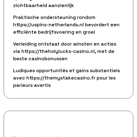
zichtbaarheid aanzienlijk
Praktische ondersteuning rondom
https://uspins-netherlands.nl bevordert een
efficiënte bedrijfsvoering en groei
Verleiding ontstaat door winsten en acties
via https://theholylucks-casino.nl, met de
beste casinobonussen
Ludiques opportunités et gains substantiels
avec https://themystakecasino.fr pour les
parieurs avertis
Recent Comments