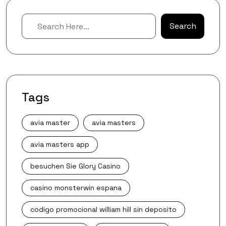
Search
Search
Tags
avia master
avia masters
avia masters app
besuchen Sie Glory Casino
casino monsterwin espana
codigo promocional william hill sin deposito