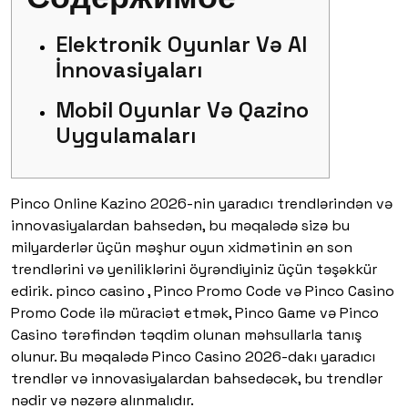
Elektronik Oyunlar Və AI
İnnovasiyaları
Mobil Oyunlar Və Qazino
Uygulamaları
Pinco Online Kazino 2026-nin yaradıcı trendlərindən və
innovasiyalardan bahsedən, bu məqalədə sizə bu
milyarderlər üçün məşhur oyun xidmətinin ən son
trendlərini və yeniliklərini öyrəndiyiniz üçün təşəkkür
edirik.
pinco casino
, Pinco Promo Code və Pinco Casino
Promo Code ilə müraciət etmək, Pinco Game və Pinco
Casino tərəfindən təqdim olunan məhsullarla tanış
olunur. Bu məqalədə Pinco Casino 2026-dakı yaradıcı
trendlər və innovasiyalardan bahsedəcək, bu trendlər
nədir və nəzərə alınmalıdır.