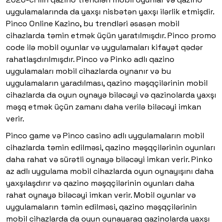
uygulamalarında da yaxşı nisbətən yaxşı ilərlik etmişdir.
Pinco Online Kazino, bu trendləri əsasən mobil
cihazlarda təmin etmək üçün yaratılmışdır. Pinco promo
code ilə mobil oyunlar və uygulamaları kifayət qədər
rahatlaşdırılmışdır. Pinco və Pinko adlı qazino
uygulamaları mobil cihazlarda oynanır və bu
uygulamaların yaradılması, qazino məşqçilərinin mobil
cihazlarda da oyun oynayə biləcəyi və qazinolarda yaxşı
məşq etmək üçün zamanı daha verilə biləcəyi imkan
verir.
Pinco game və Pinco casino adlı uygulamaların mobil
cihazlarda təmin edilməsi, qazino məşqçilərinin oyunları
daha rahat və sürətli oynayə biləcəyi imkan verir. Pinko
az adlı uygulama mobil cihazlarda oyun oynayışını daha
yaxşılaşdırır və qazino məşqçilərinin oyunları daha
rahat oynayə biləcəyi imkan verir. Mobil oyunlar və
uygulamaların təmin edilməsi, qazino məşqçilərinin
mobil cihazlarda da oyun oynayaraq qazinolarda yaxşı