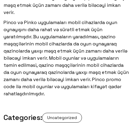
məşq etmək üçün zamanı daha verilə biləcəyi imkan
verir.
Pinco və Pinko uygulamaları mobil cihazlarda oyun
oynayışını daha rahat və sürətli etmək üçün
yaratılmışdır. Bu uygulamaların yaradılması, qazino
məşqçilərinin mobil cihazlarda da oyun oynayaraq
qazinolarda yaxşı məşq etmək üçün zamanı daha verilə
biləcəyi imkan verir. Mobil oyunlar və uygulamaların
təmin edilməsi, qazino məşqçilərinin mobil cihazlarda
da oyun oynayaraq qazinolarda yaxşı məşq etmək üçün
zamanı daha verilə biləcəyi imkan verir. Pinco promo
code ilə mobil oyunlar və uygulamaları kifayət qədər
rahatlaşdırılmışdır.
Categories:
Uncategorized