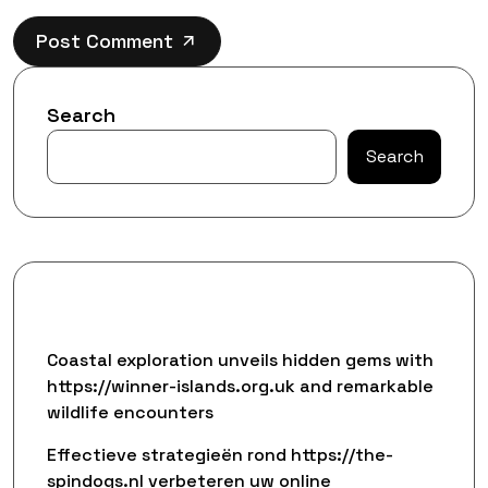
Post Comment
Search
Search
Recent Posts
Coastal exploration unveils hidden gems with
https://winner-islands.org.uk and remarkable
wildlife encounters
Effectieve strategieën rond https://the-
spindogs.nl verbeteren uw online