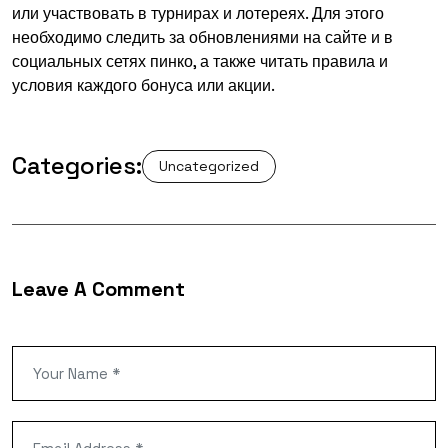
или участвовать в турнирах и лотереях. Для этого
необходимо следить за обновлениями на сайте и в
социальных сетях пинко, а также читать правила и
условия каждого бонуса или акции.
Categories:
Uncategorized
Leave A Comment