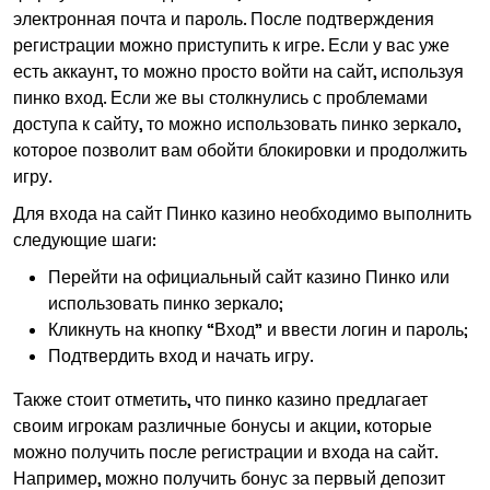
электронная почта и пароль. После подтверждения
регистрации можно приступить к игре. Если у вас уже
есть аккаунт, то можно просто войти на сайт, используя
пинко вход. Если же вы столкнулись с проблемами
доступа к сайту, то можно использовать пинко зеркало,
которое позволит вам обойти блокировки и продолжить
игру.
Для входа на сайт Пинко казино необходимо выполнить
следующие шаги:
Перейти на официальный сайт казино Пинко или
использовать пинко зеркало;
Кликнуть на кнопку “Вход” и ввести логин и пароль;
Подтвердить вход и начать игру.
Также стоит отметить, что пинко казино предлагает
своим игрокам различные бонусы и акции, которые
можно получить после регистрации и входа на сайт.
Например, можно получить бонус за первый депозит