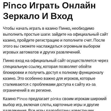
Pinco Играть Онлайн
Зеркало И Вход
Чтобы начать играть в казино Пинко, необходимо
выполнить простые шаги: зайдите на официальный сайт
казино, пройдите регистрацию и пополните счет. После
этого вы сможете наслаждаться огромным выбором
игровых автоматов и других развлечений.
Пинко вход на официальный сайт осуществляется через
специальную ссылку, которая позволяет обойти
блокировки и получить доступ к полному функционалу
казино. Это особенно важно для игроков, которые
сталкиваются с проблемами доступа к сайту из-за
ограничений в их регионе.
Казино Pinco предлагает
pinko
своим игрокам широкий
выбор игр, включая слоты, карточные игры и другие
развлечения. Все игры разработаны известными