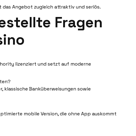
das Angebot zugleich attraktiv und seriös.
estellte Fragen
sino
hority lizenziert und setzt auf moderne
ten?
ller, klassische Banküberweisungen sowie
 optimierte mobile Version, die ohne App auskommt