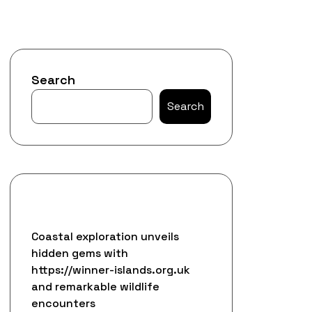
Search
Search
Recent Posts
Coastal exploration unveils
hidden gems with
https://winner-islands.org.uk
and remarkable wildlife
encounters