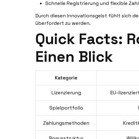
Schnelle Registrierung und flexible Za
Durch diesen Innovationsgeist fühlt sich d
überfordert zu werden.
Quick Facts: R
Einen Blick
Kategorie
Lizenzierung
EU-lizenzier
Spielportfolio
Zahlungsmethoden
Kredit
Bonusstruktur
Will