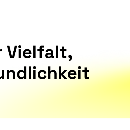
Vielfalt,
undlichkeit