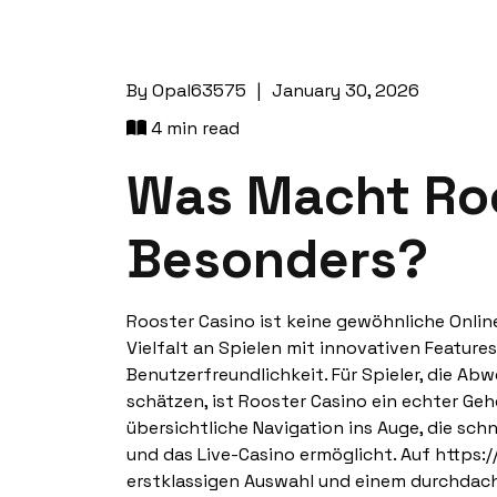
By
Opal63575
|
January 30, 2026
4 min read
Was Macht Roo
Besonders?
Rooster Casino ist keine gewöhnliche Onlin
Vielfalt an Spielen mit innovativen Featur
Benutzerfreundlichkeit. Für Spieler, die A
schätzen, ist Rooster Casino ein echter Geh
übersichtliche Navigation ins Auge, die schn
und das Live-Casino ermöglicht. Auf
https:/
erstklassigen Auswahl und einem durchdac