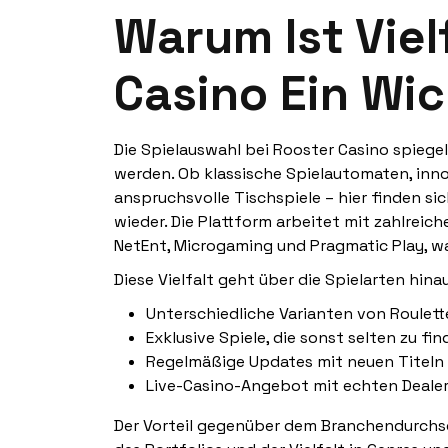
Warum Ist Viel
Casino Ein Wic
Die Spielauswahl bei Rooster Casino spiege
werden. Ob klassische Spielautomaten, inno
anspruchsvolle Tischspiele – hier finden si
wieder. Die Plattform arbeitet mit zahlrei
NetEnt, Microgaming und Pragmatic Play, was
Diese Vielfalt geht über die Spielarten hina
Unterschiedliche Varianten von Roulett
Exklusive Spiele, die sonst selten zu fi
Regelmäßige Updates mit neuen Titeln
Live-Casino-Angebot mit echten Dealern
Der Vorteil gegenüber dem Branchendurchschn