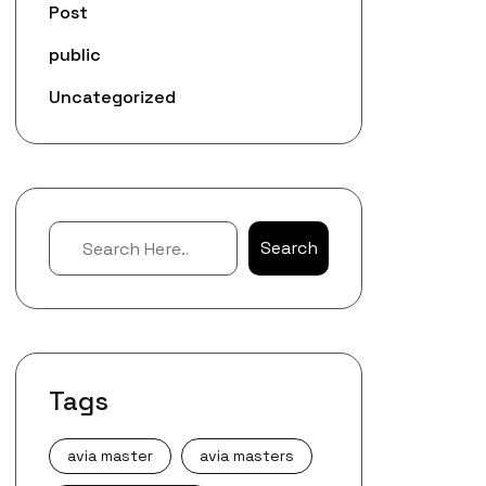
Post
public
Uncategorized
Search
Search
Tags
avia master
avia masters