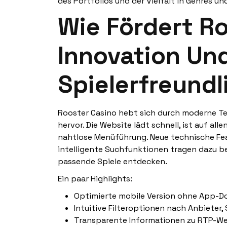
des Portfolios und der Vielfalt in Genres u
Wie Fördert R
Innovation Un
Spielerfreundl
Rooster Casino hebt sich durch moderne Te
hervor. Die Website lädt schnell, ist auf a
nahtlose Menüführung. Neue technische Fea
intelligente Suchfunktionen tragen dazu bei
passende Spiele entdecken.
Ein paar Highlights:
Optimierte mobile Version ohne App-
Intuitive Filteroptionen nach Anbieter, S
Transparente Informationen zu RTP-W