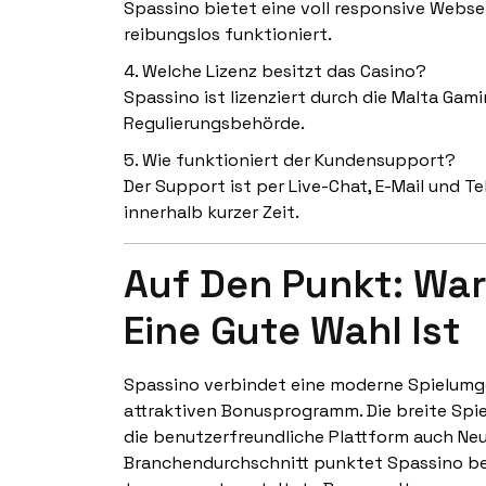
Spassino bietet eine voll responsive Webse
reibungslos funktioniert.
4. Welche Lizenz besitzt das Casino?
Spassino ist lizenziert durch die Malta Ga
Regulierungsbehörde.
5. Wie funktioniert der Kundensupport?
Der Support ist per Live-Chat, E-Mail und T
innerhalb kurzer Zeit.
Auf Den Punkt: Wa
Eine Gute Wahl Ist
Spassino verbindet eine moderne Spielumg
attraktiven Bonusprogramm. Die breite Spie
die benutzerfreundliche Plattform auch Neul
Branchendurchschnitt punktet Spassino be