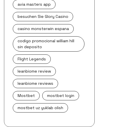
avia masters app
besuchen Sie Glory Casino
casino monsterwin espana
codigo promocional william hill
sin deposito
Flight Legends
leanbiome review
leanbiome reviews
Mostbet
mostbet login
mostbet uz yuklab olish