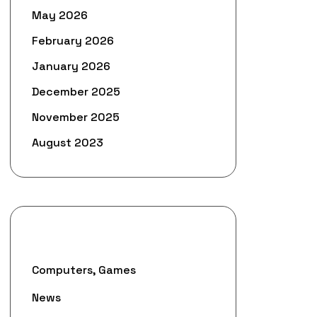
May 2026
February 2026
January 2026
December 2025
November 2025
August 2023
Categories
Computers, Games
News