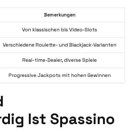
Bemerkungen
Von klassischen bis Video-Slots
Verschiedene Roulette- und Blackjack-Varianten
Real-time-Dealer, diverse Spiele
Progressive Jackpots mit hohen Gewinnen
d
dig Ist Spassino