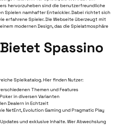
ers hervorzuheben sind die benutzerfreundliche
 Spielen namhafter Entwickler. Dabei richtet sich
e erfahrene Spieler. Die Webseite überzeugt mit
d einem modernen Design, das die Spielatmosphäre
 Bietet Spassino
iche Spielkatalog. Hier finden Nutzer:
 verschiedenen Themen und Features
 Poker in diversen Varianten
len Dealern in Echtzeit
e NetEnt, Evolution Gaming und Pragmatic Play
e Updates und exklusive Inhalte. Wer Abwechslung