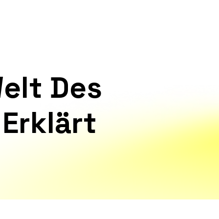
elt Des
Erklärt