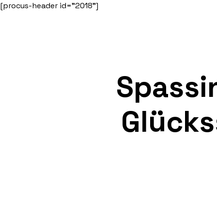
Skip
[procus-header id="2018"]
to
content
Spassi
Glücks