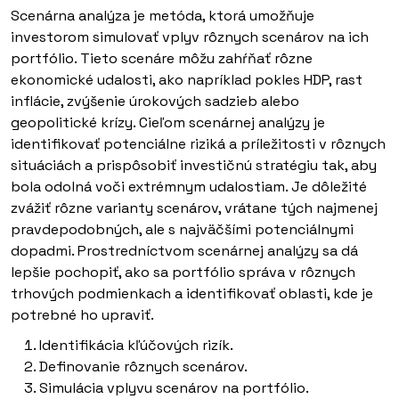
Scenárna analýza je metóda, ktorá umožňuje
investorom simulovať vplyv rôznych scenárov na ich
portfólio. Tieto scenáre môžu zahŕňať rôzne
ekonomické udalosti, ako napríklad pokles HDP, rast
inflácie, zvýšenie úrokových sadzieb alebo
geopolitické krízy. Cieľom scenárnej analýzy je
identifikovať potenciálne riziká a príležitosti v rôznych
situáciách a prispôsobiť investičnú stratégiu tak, aby
bola odolná voči extrémnym udalostiam. Je dôležité
zvážiť rôzne varianty scenárov, vrátane tých najmenej
pravdepodobných, ale s najväčšími potenciálnymi
dopadmi. Prostredníctvom scenárnej analýzy sa dá
lepšie pochopiť, ako sa portfólio správa v rôznych
trhových podmienkach a identifikovať oblasti, kde je
potrebné ho upraviť.
Identifikácia kľúčových rizík.
Definovanie rôznych scenárov.
Simulácia vplyvu scenárov na portfólio.