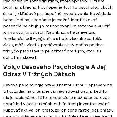
iracionálnym rozhodnutiam, ktoré spôsobujú tržné
bubliny a krachy. Pochopenie týchto psychologických
úskalí je kľúčové pre úspešné investovanie. Na základe
behaviorálnej ekonómie je možné identifikovať
potenciálne chyby v rozhodovaní investorov a využiť
ich vo svoj prospech. Napríklad, strata averzia,
tendencia ľudí vyhýbať sa strate viac ako sa tešia
zisku, môže viesť k predávaniu aktív počas poklesu
trhu, čo predstavuje príležitosť pre tých, ktorí sú
ochotní riskovať.
Vplyv Davového Psychologie A Jej
Odraz V Tržných Dátach
Davová psychológia hrá významnú úlohu v správaní na
trhu. Ľudia majú tendenciu nasledovať dav, aj keď to
nie je racionálne. Túto tendenciu je možné pozorovať
napríklad v čase tržných bublín, kedy investori začnú
kupovať aktíva len preto, že ich cena rastie, bez ohľadu
na ich fundamentálnu hodnotu. Dôležité je si uvedomiť,