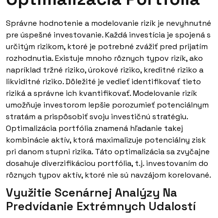
Správne hodnotenie a modelovanie rizík je nevyhnutné
pre úspešné investovanie. Každá investícia je spojená s
určitým rizikom, ktoré je potrebné zvážiť pred prijatím
rozhodnutia. Existuje mnoho rôznych typov rizík, ako
napríklad tržné riziko, úrokové riziko, kreditné riziko a
likviditné riziko. Dôležité je vedieť identifikovať tieto
riziká a správne ich kvantifikovať. Modelovanie rizík
umožňuje investorom lepšie porozumieť potenciálnym
stratám a prispôsobiť svoju investičnú stratégiu.
Optimalizácia portfólia znamená hľadanie takej
kombinácie aktív, ktorá maximalizuje potenciálny zisk
pri danom stupni rizika. Táto optimalizácia sa zvyčajne
dosahuje diverzifikáciou portfólia, t.j. investovaním do
rôznych typov aktív, ktoré nie sú navzájom korelované.
Využitie Scenárnej Analýzy Na
Predvídanie Extrémnych Udalostí