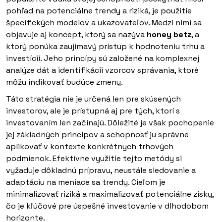
pohľad na potenciálne trendy a riziká, je použitie
špecifických modelov a ukazovateľov. Medzi nimi sa
objavuje aj koncept, ktorý sa nazýva
honey betz
, a
ktorý ponúka zaujímavý prístup k hodnoteniu trhu a
investícií. Jeho princípy sú založené na komplexnej
analýze dát a identifikácii vzorcov správania, ktoré
môžu indikovať budúce zmeny.
Táto stratégia nie je určená len pre skúsených
investorov, ale je prístupná aj pre tých, ktorí s
investovaním len začínajú. Dôležité je však pochopenie
jej základných princípov a schopnosť ju správne
aplikovať v kontexte konkrétnych trhových
podmienok. Efektívne využitie tejto metódy si
vyžaduje dôkladnú prípravu, neustále sledovanie a
adaptáciu na meniace sa trendy. Cieľom je
minimalizovať riziká a maximalizovať potenciálne zisky,
čo je kľúčové pre úspešné investovanie v dlhodobom
horizonte.