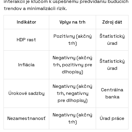
interakcií je kľúčom k úspešnému predvídaniu budúcich
trendov a minimalizácii rizík.
Indikátor
Vplyv na trh
Zdroj dát
Pozitívny (akčný
Štatistický
HDP rast
trh)
úrad
Negatívny (akčný
Štatistický
Inflácia
trh, pozitívny pre
úrad
dlhopisy)
Negatívny (akčný
Centrálna
Úrokové sadzby
trh, negatívny
banka
pre dlhopisy)
Negatívny (akčný
Nezamestnanosť
Úrad práce
trh)