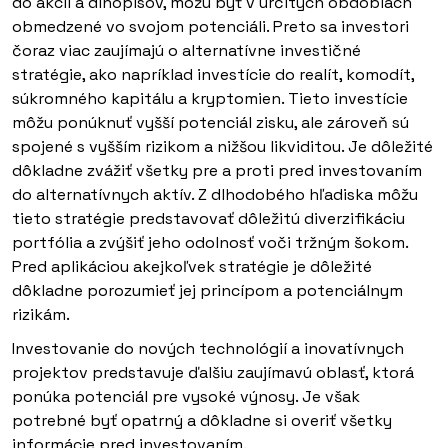
do akcií a dlhopisov, môžu byť v určitých obdobiach
obmedzené vo svojom potenciáli. Preto sa investori
čoraz viac zaujímajú o alternatívne investičné
stratégie, ako napríklad investície do realít, komodít,
súkromného kapitálu a kryptomien. Tieto investície
môžu ponúknuť vyšší potenciál zisku, ale zároveň sú
spojené s vyšším rizikom a nižšou likviditou. Je dôležité
dôkladne zvážiť všetky pre a proti pred investovaním
do alternatívnych aktív. Z dlhodobého hľadiska môžu
tieto stratégie predstavovať dôležitú diverzifikáciu
portfólia a zvýšiť jeho odolnosť voči tržným šokom.
Pred aplikáciou akejkoľvek stratégie je dôležité
dôkladne porozumieť jej princípom a potenciálnym
rizikám.
Investovanie do nových technológií a inovatívnych
projektov predstavuje ďalšiu zaujímavú oblasť, ktorá
ponúka potenciál pre vysoké výnosy. Je však
potrebné byť opatrný a dôkladne si overiť všetky
informácie pred investovaním.