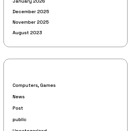
January 2026
December 2025
November 2025
August 2023
Categories
Computers, Games
News
Post
public
Uncategorized