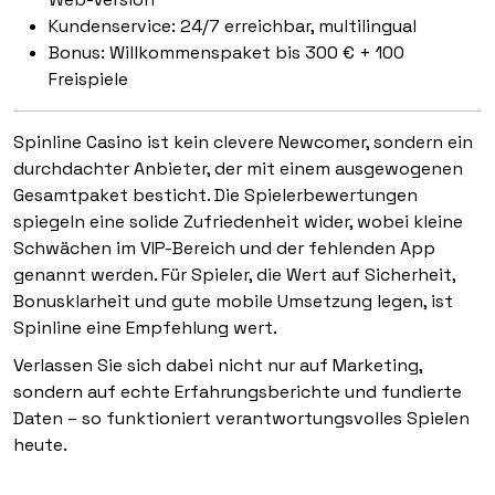
Kundenservice: 24/7 erreichbar, multilingual
Bonus: Willkommenspaket bis 300 € + 100
Freispiele
Spinline Casino ist kein clevere Newcomer, sondern ein
durchdachter Anbieter, der mit einem ausgewogenen
Gesamtpaket besticht. Die Spielerbewertungen
spiegeln eine solide Zufriedenheit wider, wobei kleine
Schwächen im VIP-Bereich und der fehlenden App
genannt werden. Für Spieler, die Wert auf Sicherheit,
Bonusklarheit und gute mobile Umsetzung legen, ist
Spinline eine Empfehlung wert.
Verlassen Sie sich dabei nicht nur auf Marketing,
sondern auf echte Erfahrungsberichte und fundierte
Daten – so funktioniert verantwortungsvolles Spielen
heute.