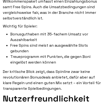
Willkommenspaket umfasst einen Einzahlungsbonus
samt Free Spins. Auch die Umsatzbedingungen sind
vergleichsweise fair, was in der Branche nicht immer
selbstverständlich ist.
Wichtig für Spieler:
Bonusguthaben mit 35-fachem Umsatz vor
Auszahlbarkeit
Free Spins sind meist an ausgewählte Slots
gebunden
Treueprogramm mit Punkten, die gegen Boni
eingelöst werden können
Der kritische Blick zeigt, dass Spinline zwar keine
revolutionären Bonusdeals anbietet, dafür aber auf
klare Regeln und einen guten Mix setzt – ein Vorteil für
transparente Spielbedingungen.
Nutzerfreundlichkeit