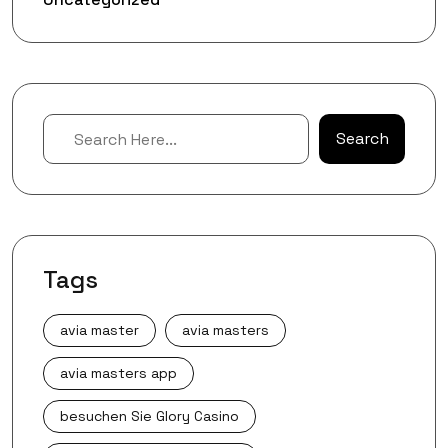
Search
Search
Tags
avia master
avia masters
avia masters app
besuchen Sie Glory Casino