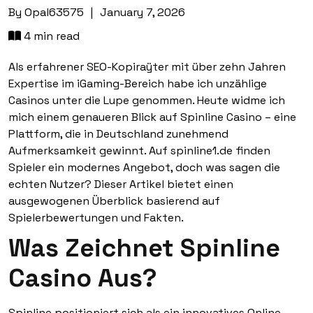
By
Opal63575
|
January 7, 2026
4 min read
Als erfahrener SEO-Kopiraÿter mit über zehn Jahren
Expertise im iGaming-Bereich habe ich unzählige
Casinos unter die Lupe genommen. Heute widme ich
mich einem genaueren Blick auf Spinline Casino – eine
Plattform, die in Deutschland zunehmend
Aufmerksamkeit gewinnt. Auf
spinline1.de
finden
Spieler ein modernes Angebot, doch was sagen die
echten Nutzer? Dieser Artikel bietet einen
ausgewogenen Überblick basierend auf
Spielerbewertungen und Fakten.
Was Zeichnet Spinline
Casino Aus?
Spinline positioniert sich als ein innovatives Online-