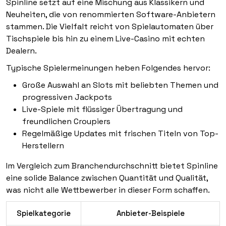
Spinline setzt auf eine Mischung aus Klassikern und
Neuheiten, die von renommierten Software-Anbietern
stammen. Die Vielfalt reicht von Spielautomaten über
Tischspiele bis hin zu einem Live-Casino mit echten
Dealern.
Typische Spielermeinungen heben Folgendes hervor:
Große Auswahl an Slots mit beliebten Themen und
progressiven Jackpots
Live-Spiele mit flüssiger Übertragung und
freundlichen Croupiers
Regelmäßige Updates mit frischen Titeln von Top-
Herstellern
Im Vergleich zum Branchendurchschnitt bietet Spinline
eine solide Balance zwischen Quantität und Qualität,
was nicht alle Wettbewerber in dieser Form schaffen.
Spielkategorie
Anbieter-Beispiele