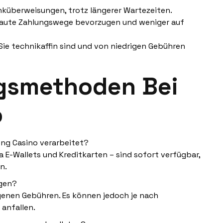
nküberweisungen, trotz längerer Wartezeiten.
traute Zahlungswege bevorzugen und weniger auf
ie technikaffin sind und von niedrigen Gebühren
gsmethoden Bei
o
ong Casino verarbeitet?
 E-Wallets und Kreditkarten – sind sofort verfügbar,
n.
ngen?
genen Gebühren. Es können jedoch je nach
anfallen.