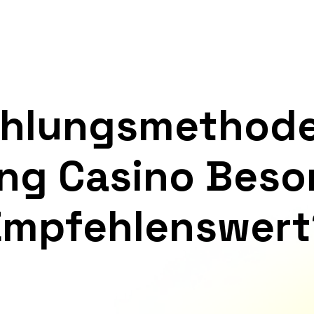
hlungsmethode
ng Casino Beso
Empfehlenswert