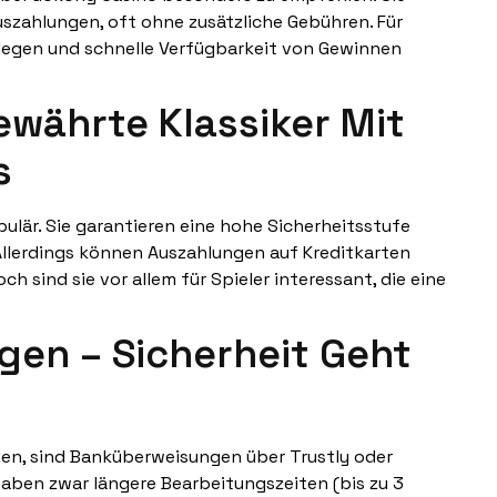
uszahlungen, oft ohne zusätzliche Gebühren. Für
 legen und schnelle Verfügbarkeit von Gewinnen
ewährte Klassiker Mit
s
ulär. Sie garantieren eine hohe Sicherheitsstufe
Allerdings können Auszahlungen auf Kreditkarten
ch sind sie vor allem für Spieler interessant, die eine
en – Sicherheit Geht
tzen, sind Banküberweisungen über Trustly oder
ben zwar längere Bearbeitungszeiten (bis zu 3