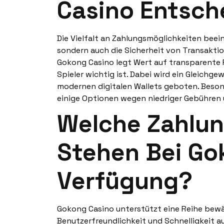
Casino Entsch
Die Vielfalt an Zahlungsmöglichkeiten beein
sondern auch die Sicherheit von Transakti
Gokong Casino legt Wert auf transparente 
Spieler wichtig ist. Dabei wird ein Gleich
modernen digitalen Wallets geboten. Beson
einige Optionen wegen niedriger Gebühren
Welche Zahlu
Stehen Bei Go
Verfügung?
Gokong Casino unterstützt eine Reihe bewä
Benutzerfreundlichkeit und Schnelligkeit a