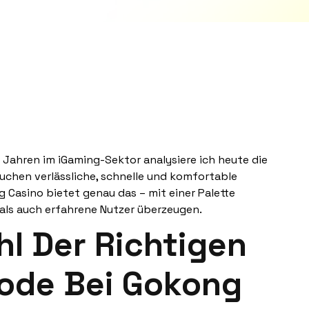
hn Jahren im iGaming-Sektor analysiere ich heute die
 suchen verlässliche, schnelle und komfortable
 Casino bietet genau das – mit einer Palette
ls auch erfahrene Nutzer überzeugen.
l Der Richtigen
ode Bei Gokong