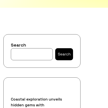
Search
Search
Recent Posts
Coastal exploration unveils
hidden gems with