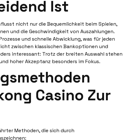
eidend Ist
flusst nicht nur die Bequemlichkeit beim Spielen,
onen und die Geschwindigkeit von Auszahlungen.
Prozesse und schnelle Abwicklung, was für jeden
gewicht zwischen klassischen Bankoptionen und
ders interessant: Trotz der breiten Auswahl stehen
 und hoher Akzeptanz besonders im Fokus.
ngsmethoden
kong Casino Zur
hrter Methoden, die sich durch
uszeichnen: