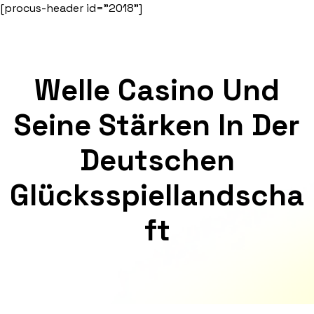
Skip
[procus-header id="2018"]
to
content
Welle Casino Und
Seine Stärken In Der
Deutschen
Glücksspiellandscha
Ft