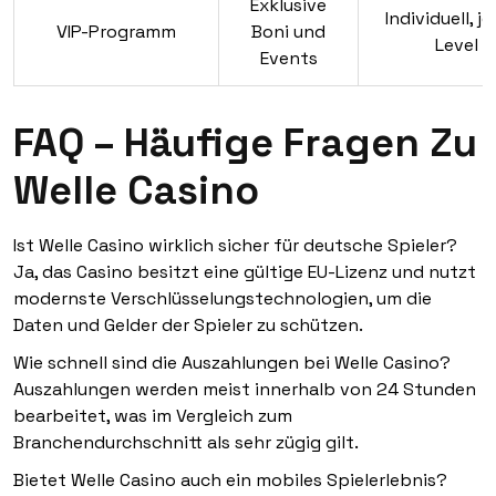
Exklusive
Individuell, je
VIP-Programm
Boni und
Level
Events
FAQ – Häufige Fragen Zu
Welle Casino
Ist Welle Casino wirklich sicher für deutsche Spieler?
Ja, das Casino besitzt eine gültige EU-Lizenz und nutzt
modernste Verschlüsselungstechnologien, um die
Daten und Gelder der Spieler zu schützen.
Wie schnell sind die Auszahlungen bei Welle Casino?
Auszahlungen werden meist innerhalb von 24 Stunden
bearbeitet, was im Vergleich zum
Branchendurchschnitt als sehr zügig gilt.
Bietet Welle Casino auch ein mobiles Spielerlebnis?