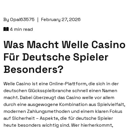
By
Opal63575
|
February 27, 2026
4 min read
Was Macht Welle Casino
Für Deutsche Spieler
Besonders?
Welle Casino ist eine Online-Plattform, die sich in der
deutschen Glücksspielbranche schnell einen Namen
macht. Dabei überzeugt das Casino welle vor allem
durch eine ausgewogene Kombination aus Spielvielfalt,
modernen Zahlungsmethoden und einem klaren Fokus
auf Sicherheit – Aspekte, die für deutsche Spieler
heute besonders wichtig sind. Wer hierherkommt,